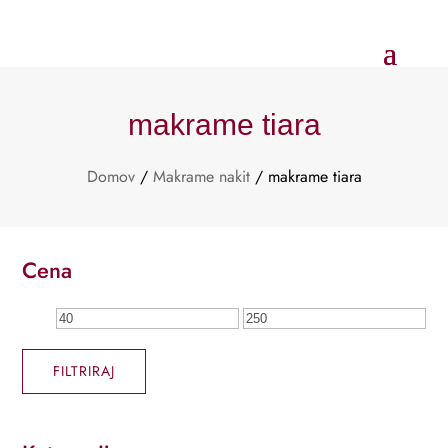
makrame tiara
Domov
/
Makrame nakit
/ makrame tiara
Cena
Min
Max
cena
cena
FILTRIRAJ