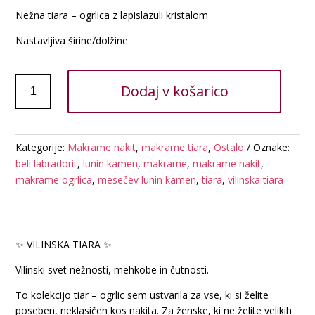
Nežna tiara – ogrlica z lapislazuli kristalom
Nastavljiva širine/dolžine
MAKRAME
Dodaj v košarico
VILINSKA
TIARA
-
LAPISLAZULI
Kategorije:
Makrame nakit
,
makrame tiara
,
Ostalo
Oznake:
količina
beli labradorit
,
lunin kamen
,
makrame
,
makrame nakit
,
makrame ogrlica
,
mesečev lunin kamen
,
tiara
,
vilinska tiara
✨ VILINSKA TIARA ✨
Vilinski svet nežnosti, mehkobe in čutnosti.
To kolekcijo tiar – ogrlic sem ustvarila za vse, ki si želite
poseben, neklasičen kos nakita. Za ženske, ki ne želite velikih