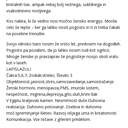
kristalnih tiar, ampak nekaj bolj nežnega, subtilnega in
vsakodnevno nosljivega.
Kos nakita, ki še vedno nosi močno žensko energijo. Morda
celo še lepše – ker ga lahko nosiš pogosto in ti ni treba čakati
na posebne trenutke.
Svojo vilinsko tiaro nosim že vrsto let, predvsem na dogodkih.
Pogosto pa pozabim, da jo lahko nosim tudi kot ogrlico.
Mnoge ženske jo pravzaprav še pogosteje nosijo okoli vratu
kot v laseh.
LAPISLAZULI
Čakra:5,6,7; Zodiak:strelec; Število 3
Objektivnost,jasnost,stres,samozavedanje,samoizražanje.
Ženski hormoni, menopavza,PMS, imunski sistem,
nespečnost, migrena,depresija,grlo,sluh,krvni tlak
V Egiptu kraljevski kamen. Nesmrtnost duše.Duhovna
realizacija. Duhovno potovanje. Osebna in duhovna
moč.spreminjanje kletev. Razvoj višjega uma in kreativnosti.
Komunikacija. Vse težave z grlenim predelom.