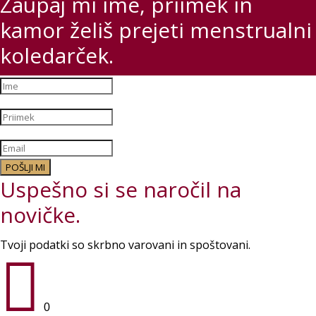
Zaupaj mi ime, priimek in
kamor želiš prejeti menstrualni
koledarček.
POŠLJI MI
Uspešno si se naročil na
novičke.
Tvoji podatki so skrbno varovani in spoštovani.

0