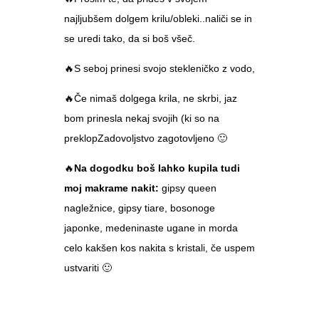
najljubšem dolgem krilu/obleki..naliči se in
se uredi tako, da si boš všeč.
🔥S seboj prinesi svojo stekleničko z vodo,
🔥Če nimaš dolgega krila, ne skrbi, jaz
bom prinesla nekaj svojih (ki so na
preklopZadovoljstvo zagotovljeno 🙂
🔥
Na dogodku boš lahko kupila tudi
moj makrame nakit:
gipsy queen
nagležnice, gipsy tiare, bosonoge
japonke, medeninaste ugane in morda
celo kakšen kos nakita s kristali, če uspem
ustvariti 🙂