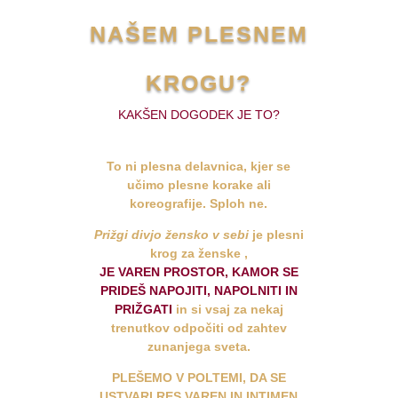
NAŠEM PLESNEM
KROGU?
KAKŠEN DOGODEK JE TO?
To
ni plesna delavnica
, kjer se
učimo plesne korake ali
koreografije. Sploh ne.
Prižgi divjo žensko v sebi
je plesni
krog za ženske ,
JE VAREN PROSTOR, KAMOR SE
PRIDEŠ NAPOJITI, NAPOLNITI IN
PRIŽGATI
in si vsaj za nekaj
trenutkov odpočiti od zahtev
zunanjega sveta.
PLEŠEMO V POLTEMI, DA SE
USTVARI RES VAREN IN INTIMEN