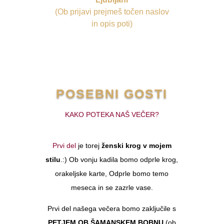
(Ob prijavi prejmeš točen naslov
in opis poti)
POSEBNI GOSTI
KAKO POTEKA NAŠ VEČER?
Prvi del
je torej
ženski krog v mojem
stilu
.:) Ob vonju kadila bomo odprle krog,
orakeljske karte, Odprle bomo temo
meseca in se zazrle vase.
Prvi del našega večera bomo zaključile s
PETJEM OB ŠAMANSKEM BOBNU
(ob