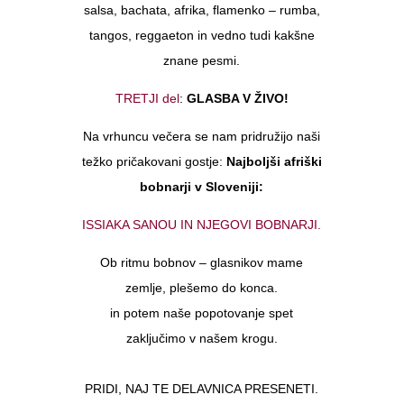
salsa, bachata, afrika, flamenko – rumba,
tangos, reggaeton in vedno tudi kakšne
znane pesmi.
TRETJI del
:
GLASBA V ŽIVO!
Na vrhuncu večera se nam pridružijo naši
težko pričakovani gostje:
Najboljši afriški
bobnarji v Sloveniji:
ISSIAKA SANOU IN NJEGOVI BOBNARJI.
Ob ritmu bobnov – glasnikov mame
zemlje, plešemo do konca.
in potem naše popotovanje spet
zaključimo v našem krogu.
PRIDI, NAJ TE DELAVNICA PRESENETI.