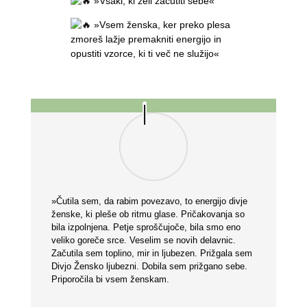
»Vsaki, ki želi začutiti sebe«
»Vsem ženska, ker preko plesa
zmoreš lažje premakniti energijo in
opustiti vzorce, ki ti več ne služijo«
»Čutila sem, da rabim povezavo, to energijo divje
ženske, ki pleše ob ritmu glase. Pričakovanja so
bila izpolnjena. Petje sproščujoče, bila smo eno
veliko goreče srce. Veselim se novih delavnic.
Začutila sem toplino, mir in ljubezen. Prižgala sem
Divjo Žensko ljubezni. Dobila sem prižgano sebe.
Priporočila bi vsem ženskam.