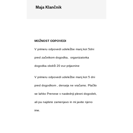
Maja Klančnik
MOŽNOST ODPOVEDI
V primeru odpovedi udeležbe manj kot 5dni
pred začetkom dogodka, organizatorka
dogodka obdrži 20 eur prijavnine
V primeru odpovedi udeležbe manj kot 5 dni
pred dogodkom , denarja ne vračamo. Plačilo
se lahko Prenese v naslednji plesni dogodek,
ali pa najdete zamenjavo in mi javite njeno
ime.