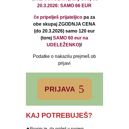
20.3.2026: SAMO 66 EUR
če pripelješ prijateljico
pa za
obe skupaj ZGODNJA CENA
(do 20.3.2026)
samo 120 eur
(torej
SAMO 60 eur na
UDELEŽENKO
)!
Podatke o nakazilu prejmeš ob
prijavi
PRIJAVA
KAJ POTREBUJEŠ?
🔥Prosim te, da prideš v svojem