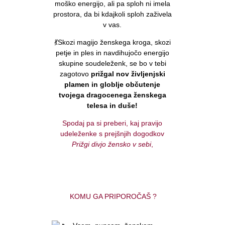
moško energijo, ali pa sploh ni imela
prostora, da bi kdajkoli sploh zaživela
v vas.
💃Skozi magijo ženskega kroga, skozi
petje in ples in navdihujočo energijo
skupine soudeleženk, se bo v tebi
zagotovo
prižgal nov življenjski
plamen in globlje občutenje
tvojega dragocenega ženskega
telesa in duše!
Spodaj pa si preberi, kaj pravijo
udeleženke s prejšnjih dogodkov
Prižgi divjo žensko v sebi
,
KOMU GA PRIPOROČAŠ ?