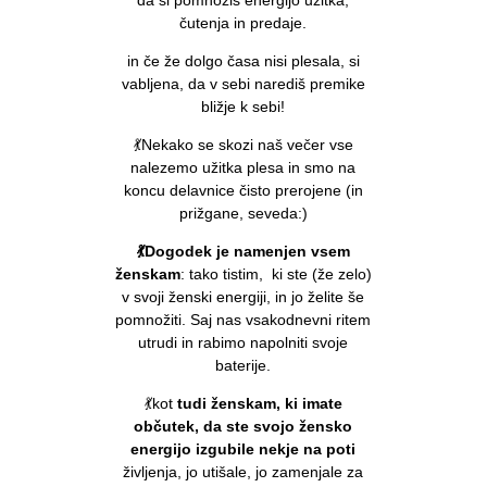
da si pomnožiš energijo užitka,
čutenja in predaje.
in če že dolgo časa nisi plesala, si
vabljena, da v sebi narediš premike
bližje k sebi!
💃Nekako se skozi naš večer vse
nalezemo užitka plesa in smo na
koncu delavnice čisto prerojene (in
prižgane, seveda:)
💃Dogodek je namenjen vsem
ženskam
: tako tistim, ki ste (že zelo)
v svoji ženski energiji, in jo želite še
pomnožiti. Saj nas vsakodnevni ritem
utrudi in rabimo napolniti svoje
baterije.
💃kot
tudi ženskam, ki imate
občutek, da ste svojo žensko
energijo izgubile nekje na poti
življenja, jo utišale, jo zamenjale za