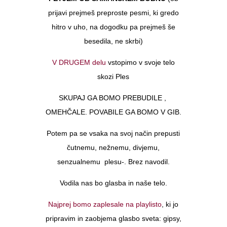
prijavi prejmeš preproste pesmi, ki gredo
hitro v uho, na dogodku pa prejmeš še
besedila, ne skrbi)
V DRUGEM delu
vstopimo v svoje telo
skozi Ples
SKUPAJ GA BOMO PREBUDILE ,
OMEHČALE. POVABILE GA BOMO V GIB.
Potem pa se vsaka na svoj način prepusti
čutnemu, nežnemu, divjemu,
senzualnemu plesu-. Brez navodil.
Vodila nas bo glasba in naše telo.
Najprej bomo zaplesale na playlisto
, ki jo
pripravim in zaobjema glasbo sveta: gipsy,