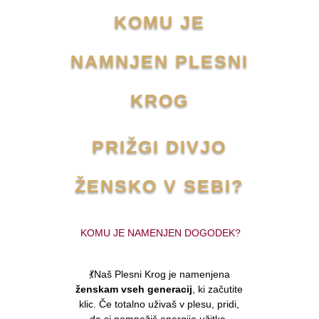
KOMU JE
NAMNJEN PLESNI
KROG
PRIŽGI DIVJO
ŽENSKO V SEBI?
KOMU JE NAMENJEN DOGODEK?
💃Naš Plesni Krog je namenjena
ženskam vseh generacij
, ki začutite
klic. Če totalno uživaš v plesu, pridi,