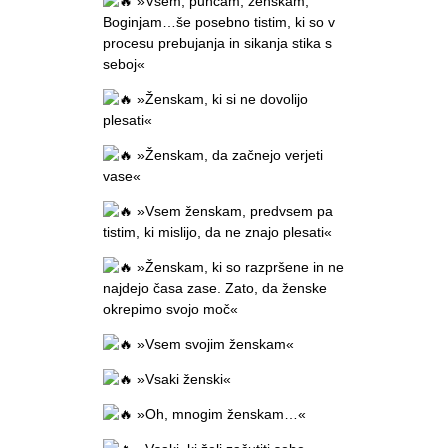
»Vsem, puncam, ženskam,
Boginjam…še posebno tistim, ki so v
procesu prebujanja in sikanja stika s
seboj«
»Ženskam, ki si ne dovolijo
plesati«
»Ženskam, da začnejo verjeti
vase«
»Vsem ženskam, predvsem pa
tistim, ki mislijo, da ne znajo plesati«
»Ženskam, ki so razpršene in ne
najdejo časa zase. Zato, da ženske
okrepimo svojo moč«
»Vsem svojim ženskam«
»Vsaki ženski«
»Oh, mnogim ženskam…«