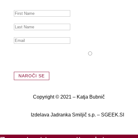
novičke.
BREZPLAČNIK
BREZPLAČNIK
Brezplačni
Menstrualni Koledarček
NAROČI SE
Copyright © 2021 – Katja Bubnič
Izdelava Jadranka Smiljič s.p. – SGEEK.SI