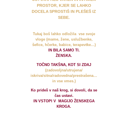
PROSTOR, KJER SE LAHKO
DOCELA SPROSTIŠ IN PLEŠEŠ IZ
SEBE.
Tukaj boš lahko
odložila vse svoje
vloge
(mame, žene, uslužbenke,
šefice, hčerke, babice, terapevtke…)
IN BILA SAMO TI.
ŽENSKA.
TOČNO TAKŠNA, KOT SI ZDAJ
(zadovoljna/utrujena/
iskriva/sitna/radovedna/prestrašena…
in vse vmes.)
Ko prideš v naš krog, si dovoli, da se
čas ustavi.
IN VSTOPI V MAGIJO ŽENSKEGA
KROGA.