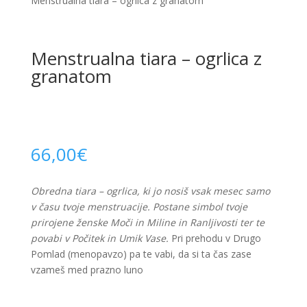
Menstrualna tiara – ogrlica z granatom
Menstrualna tiara – ogrlica z
granatom
66,00
€
Obredna tiara – ogrlica, ki jo nosiš vsak mesec samo
v času tvoje menstruacije. Postane simbol tvoje
prirojene ženske Moči in Miline in Ranljivosti ter te
povabi v Počitek in Umik Vase.
Pri prehodu v Drugo
Pomlad (menopavzo) pa te vabi, da si ta čas zase
vzameš med prazno luno