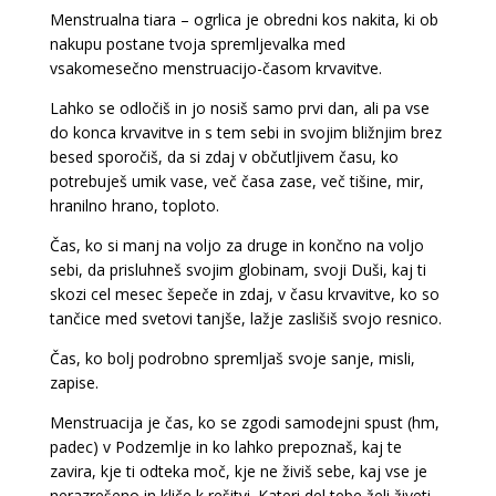
Menstrualna tiara – ogrlica je obredni kos nakita, ki ob
nakupu postane tvoja spremljevalka med
vsakomesečno menstruacijo-časom krvavitve.
Lahko se odločiš in jo nosiš samo prvi dan, ali pa vse
do konca krvavitve in s tem sebi in svojim bližnjim brez
besed sporočiš, da si zdaj v občutljivem času, ko
potrebuješ umik vase, več časa zase, več tišine, mir,
hranilno hrano, toploto.
Čas, ko si manj na voljo za druge in končno na voljo
sebi, da prisluhneš svojim globinam, svoji Duši, kaj ti
skozi cel mesec šepeče in zdaj, v času krvavitve, ko so
tančice med svetovi tanjše, lažje zaslišiš svojo resnico.
Čas, ko bolj podrobno spremljaš svoje sanje, misli,
zapise.
Menstruacija je čas, ko se zgodi samodejni spust (hm,
padec) v Podzemlje in ko lahko prepoznaš, kaj te
zavira, kje ti odteka moč, kje ne živiš sebe, kaj vse je
nerazrešeno in kliče k rešitvi. Kateri del tebe želi živeti