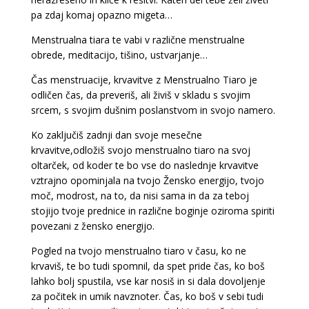
pa zdaj komaj opazno migeta…
Menstrualna tiara te vabi v različne menstrualne
obrede, meditacijo, tišino, ustvarjanje…
Čas menstruacije, krvavitve z Menstrualno Tiaro je
odličen čas, da preveriš, ali živiš v skladu s svojim
srcem, s svojim dušnim poslanstvom in svojo namero.
Ko zaključiš zadnji dan svoje mesečne
krvavitve,odložiš svojo menstrualno tiaro na svoj
oltarček, od koder te bo vse do naslednje krvavitve
vztrajno opominjala na tvojo Žensko energijo, tvojo
moč, modrost, na to, da nisi sama in da za teboj
stojijo tvoje prednice in različne boginje oziroma spiriti
povezani z žensko energijo.
Pogled na tvojo menstrualno tiaro v času, ko ne
krvaviš, te bo tudi spomnil, da spet pride čas, ko boš
lahko bolj spustila, vse kar nosiš in si dala dovoljenje
za počitek in umik navznoter. Čas, ko boš v sebi tudi