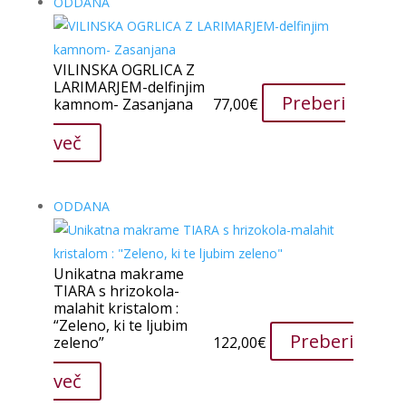
ODDANA
VILINSKA OGRLICA Z
LARIMARJEM-delfinjim
Preberi
kamnom- Zasanjana
77,00
€
več
ODDANA
Unikatna makrame
TIARA s hrizokola-
malahit kristalom :
“Zeleno, ki te ljubim
Preberi
zeleno”
122,00
€
več