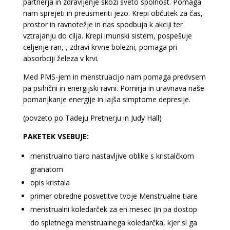
partnerja in zdravljenje skozi sveto spolnost. Pomaga
nam sprejeti in preusmeriti jezo. Krepi občutek za čas,
prostor in ravnotežje in nas spodbuja k akciji ter
vztrajanju do cilja. Krepi imunski sistem, pospešuje
celjenje ran, , zdravi krvne bolezni, pomaga pri
absorbciji železa v krvi.
Med PMS-jem in menstruacijo nam pomaga predvsem
pa psihični in energijski ravni. Pomirja in uravnava naše
pomanjkanje energije in lajša simptome depresije.
(povzeto po Tadeju Pretnerju in Judy Hall)
PAKETEK VSEBUJE:
menstrualno tiaro nastavljive oblike s kristalčkom
granatom
opis kristala
primer obredne posvetitve tvoje Menstrualne tiare
menstrualni koledarček za en mesec (in pa dostop
do spletnega menstrualnega koledarčka, kjer si ga