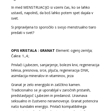
In med MENSTRUACIJO si vzemi čas, ko se lahko
ustaviš, napolniš, da boš lahko potem spet dajala v
svet.
Si pripravljena to sporočilo s svojo menstrualno tiaro
predati v svet?
OPIS KRISTALA : GRANAT
Element: ogenj-zemlja;
Čakra: 1.,4.;
Privlači Ljubezen, sanjarjenje, bolezni krvi, regeneracija
telesa, presnova, srce, pljuča, regeneracija DNK,
asimilacija mineralov in vitaminov, jeza
Granat je zelo energijski in zaščitno kamen.
Tradicionalno se je uporabljal v zaročnih prstanih,
predstavljajoč Ljubezen in predanost. Uravnava
seksualno in čustveno neravnovesje. Granat potencira
našo kundalini energijo. Privlači kompatibilnega