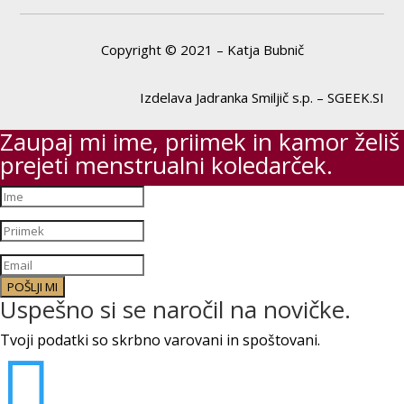
Copyright © 2021 – Katja Bubnič
Izdelava Jadranka Smiljič s.p. – SGEEK.SI
Zaupaj mi ime, priimek in kamor želiš
prejeti menstrualni koledarček.
POŠLJI MI
Uspešno si se naročil na novičke.
Tvoji podatki so skrbno varovani in spoštovani.
