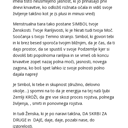
imela tisto neusmiljeno jasnost, ki jo prinašajo prvi
dnevi krvavitve, ko odložiš rožnata očala in vidiš svoje
življenje takšno kot je (s plusi in minusi vred)
Menstrualna tiara tako postane SIMBOL tvoje
Ženskosti. Tvoje Ranljivosti, ki je hkrati tudi tvoja Moč.
Soočanja s tvojo Temno stranjo. Simbol, ki govori tebi
in ki brez besed sporoča tvojim bližnjim, da je čas, da ti
dajo prostor, da se spustiš v svoje Podzemlje kjer si
dovoliš biti popolnoma ranljiva in se vrneš ob koncu
krvavitve zopet nazaj polna moči, jasnosti, novega
zagona, ko boš spet lahko iz svoje polnosti polno
dajala naprej!
Je Simbol, ki tebe in skupnost (družino, delovno
okolje…) spomni na to da je energija na tej naši ljubi
Zemlji KROŽI, da gre vse skozi proces rojstva, polnega
življenja, , smrti in ponovnega rojstva.
In tudi Ženska, ki je po naravi takšna, DA SKRBI ZA
DRUGE in DAJE, daje, daje, pozabi nase, do
izgorelosti.