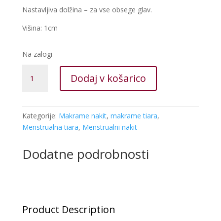
Nastavljiva dolžina – za vse obsege glav.
Višina: 1cm
Na zalogi
Menstrualna
Dodaj v košarico
tiara
-
ogrlica
z
Kategorije:
Makrame nakit
,
makrame tiara
,
granatom
Menstrualna tiara
,
Menstrualni nakit
količina
Dodatne podrobnosti
Product Description