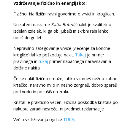
Vzdrževanje(fizično in energijsko):
Fizično: Na fizični ravni govorimo o vrvici in kroglicah.
Unikaten makrame
Katja Bubnič
nakit je kvalitetno
izdelan izdelek, ki ga ob ljubeči in skrbni rabi lahko
nosiš dolgo let.
Nepravilno zategovanje vrvice (vlečenje za končne
kroglice) lahko poškoduje nakit.
Tukaj
je primer
pravilnega in
tukaj
primer napačnega naravnavanja
dolžine nakita.
Če se nakit fizično umaže, lahko vzameš nežno zobno
krtačko, naravno milo in nežno zdrgneš, dobro spereš
pod vodo in posušiš na zraku.
Kristal je praktično večen. Fizična poškodba kristala po
nakupu, zaradi nesreče, ni predmet reklamacije
Več o vzdrževanju ogrlice
TUKAJ
.