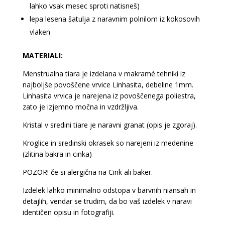
lahko vsak mesec sproti natisneš)
lepa lesena šatulja z naravnim polnilom iz kokosovih
vlaken
MATERIALI:
Menstrualna tiara je izdelana v makramé tehniki iz
najboljše povoščene vrvice Linhasita, debeline 1mm.
Linhasita vrvica je narejena iz povoščenega poliestra,
zato je izjemno močna in vzdržljiva.
Kristal v sredini tiare je naravni granat (opis je zgoraj).
Kroglice in sredinski okrasek so narejeni iz medenine
(zlitina bakra in cinka)
POZOR! če si alergična na Cink ali baker.
Izdelek lahko minimalno odstopa v barvnih niansah in
detajlih, vendar se trudim, da bo vaš izdelek v naravi
identičen opisu in fotografiji.