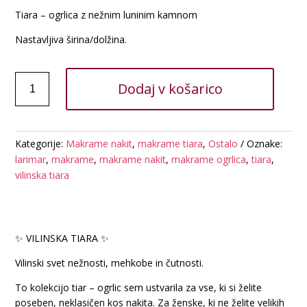
Tiara – ogrlica z nežnim luninim kamnom
Nastavljiva širina/dolžina.
MAKRAME
Dodaj v košarico
VILINSKA
TIARA
-
LUNIN
Kategorije:
Makrame nakit
,
makrame tiara
,
Ostalo
Oznake:
KAMEN
larimar
,
makrame
,
makrame nakit
,
makrame ogrlica
,
tiara
,
količina
vilinska tiara
✨ VILINSKA TIARA ✨
Vilinski svet nežnosti, mehkobe in čutnosti.
To kolekcijo tiar – ogrlic sem ustvarila za vse, ki si želite
poseben, neklasičen kos nakita. Za ženske, ki ne želite velikih