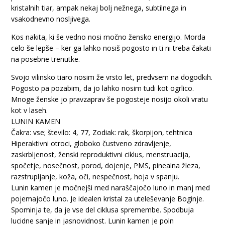
kristalnih tiar, ampak nekaj bolj nežnega, subtilnega in
vsakodnevno nosljivega.
Kos nakita, ki še vedno nosi močno žensko energijo. Morda
celo še lepše – ker ga lahko nosiš pogosto in ti ni treba čakati
na posebne trenutke.
Svojo vilinsko tiaro nosim že vrsto let, predvsem na dogodkih.
Pogosto pa pozabim, da jo lahko nosim tudi kot ogrlico.
Mnoge ženske jo pravzaprav še pogosteje nosijo okoli vratu
kot v laseh.
LUNIN KAMEN
Čakra: vse; število: 4, 77, Zodiak: rak, škorpijon, tehtnica
Hiperaktivni otroci, globoko čustveno zdravljenje,
zaskrbljenost, ženski reproduktivni ciklus, menstruacija,
spočetje, nosečnost, porod, dojenje, PMS, pinealna žleza,
razstrupljanje, koža, oči, nespečnost, hoja v spanju.
Lunin kamen je močnejši med naraščajočo luno in manj med
pojemajočo luno. Je idealen kristal za uteleševanje Boginje.
Spominja te, da je vse del ciklusa spremembe. Spodbuja
lucidne sanje in jasnovidnost. Lunin kamen je poln