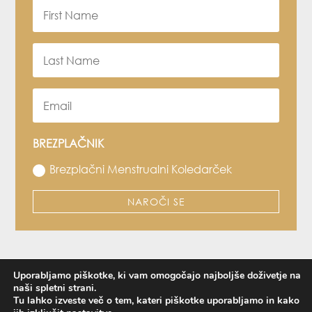
BREZPLAČNIK
Brezplačni Menstrualni Koledarček
NAROČI SE
Uporabljamo piškotke, ki vam omogočajo najboljše doživetje na
naši spletni strani.
Copyright © 2021 – Katja Bubnič
Tu lahko izveste več o tem, kateri piškotke uporabljamo in kako