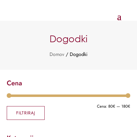
Dogodki
Domov
/ Dogodki
Cena
Min
Max
Cena:
80€
—
180€
FILTRIRAJ
cen
cen