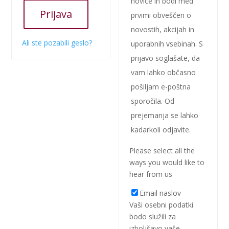
novice in bodi med
Prijava
prvimi obveščen o
novostih, akcijah in
Ali ste pozabili geslo?
uporabnih vsebinah. S
prijavo soglašate, da
vam lahko občasno
pošiljam e-poštna
sporočila. Od
prejemanja se lahko
kadarkoli odjavite.
Please select all the
ways you would like to
hear from us
Email naslov
Vaši osebni podatki
bodo služili za
izboljšavo vaše