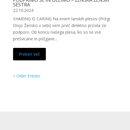
PODPRIMO SE IN DELIMO – ŽENSKA ŽENSKI
SESTRA
22.10.2024
SHARING IS CARING Na enem lanskih plesov (Prižgi
Divjo Žensko v sebi) sem prvič direktno prosila za
podporo. Ob koncu našega plesa, ko so se vse
prešvicane in prižgane...
Preberi Več
« Older Entries