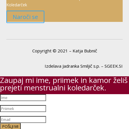
Koledarček
Naroči se
Copyright © 2021 – Katja Bubnič
Izdelava Jadranka Smiljič s.p. – SGEEK.SI
Zaupaj mi ime, priimek in kamor želiš
prejeti menstrualni koledarček.
POŠLJI MI