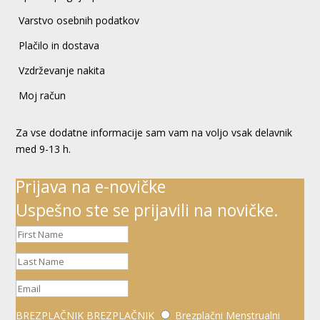
Varstvo osebnih podatkov
Plačilo in dostava
Vzdrževanje nakita
Moj račun
Za vse dodatne informacije sam vam na voljo vsak delavnik
med 9-13 h.
Prijava na e-novičke
Uspešno ste se prijavili na novičke.
BREZPLAČNIK
BREZPLAČNIK
Brezplačni Menstrualni