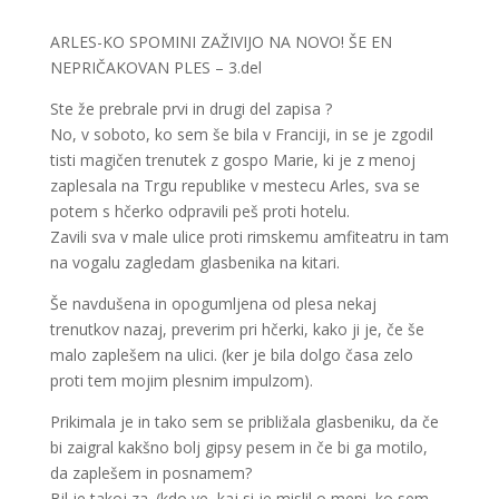
ARLES-KO SPOMINI ZAŽIVIJO NA NOVO! ŠE EN
NEPRIČAKOVAN PLES – 3.del
Ste že prebrale prvi in drugi del zapisa ?
No, v soboto, ko sem še bila v Franciji, in se je zgodil
tisti magičen trenutek z gospo Marie, ki je z menoj
zaplesala na Trgu republike v mestecu Arles, sva se
potem s hčerko odpravili peš proti hotelu.
Zavili sva v male ulice proti rimskemu amfiteatru in tam
na vogalu zagledam glasbenika na kitari.
Še navdušena in opogumljena od plesa nekaj
trenutkov nazaj, preverim pri hčerki, kako ji je, če še
malo zaplešem na ulici. (ker je bila dolgo časa zelo
proti tem mojim plesnim impulzom).
Prikimala je in tako sem se približala glasbeniku, da če
bi zaigral kakšno bolj gipsy pesem in če bi ga motilo,
da zaplešem in posnamem?
Bil je takoj za. (kdo ve, kaj si je mislil o meni, ko sem