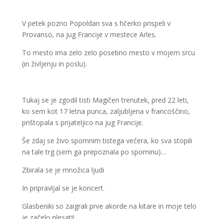
V petek pozno Popoldan sva s hčerko prispeli v
Provanso, na jug Francije v mestece Arles.
To mesto ima zelo zelo posebno mesto v mojem srcu
(in življenju in poslu).
Tukaj se je zgodil tisti Magičen trenutek, pred 22 leti,
ko sem kot 17 letna punca, zaljubljena v francoščino,
prištopala s prijateljico na jug Francije.
Še zdaj se živo spomnim tistega večera, ko sva stopili
na tale trg (sem ga prepoznala po spominu)…
Zbirala se je množica ljudi
In pripravljal se je koncert.
Glasbeniki so zaigrali prve akorde na kitare in moje telo
je začelo plesati!