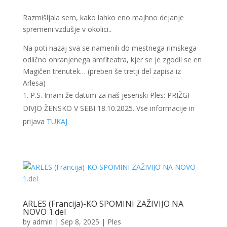
Razmišljala sem, kako lahko eno majhno dejanje
spremeni vzdušje v okolici..
Na poti nazaj sva se namenili do mestnega rimskega
odlično ohranjenega amfiteatra, kjer se je zgodil se en
Magičen trenutek… (preberi še tretji del zapisa iz
Arlesa)
P.S. Imam že datum za naš jesenski Ples: PRIŽGI
DIVJO ŽENSKO V SEBI 18.10.2025. Vse informacije in
prijava
TUKAJ
ARLES (Francija)-KO SPOMINI ZAŽIVIJO NA
NOVO 1.del
by
admin
|
Sep 8, 2025
|
Ples