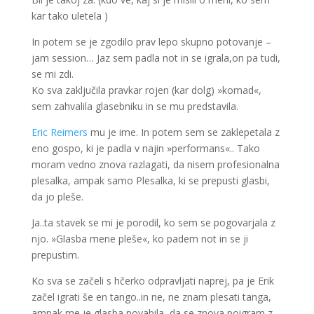
kar tako uletela )
In potem se je zgodilo prav lepo skupno potovanje –
jam session… Jaz sem padla not in se igrala,on pa tudi,
se mi zdi.
Ko sva zaključila pravkar rojen (kar dolg) »komad«,
sem zahvalila glasebniku in se mu predstavila.
Eric Reimers
mu je ime. In potem sem se zaklepetala z
eno gospo, ki je padla v najin »performans«.. Tako
moram vedno znova razlagati, da nisem profesionalna
plesalka, ampak samo Plesalka, ki se prepusti glasbi,
da jo pleše.
Ja..ta stavek se mi je porodil, ko sem se pogovarjala z
njo. »Glasba mene pleše«, ko padem not in se ji
prepustim.
Ko sva se začeli s hčerko odpravljati naprej, pa je Erik
začel igrati še en tango..in ne, ne znam plesati tanga,
ampak me je glasba povabila, da se znova poigram z