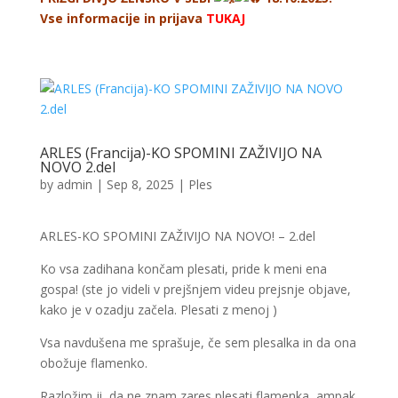
Vse informacije in prijava
TUKAJ
ARLES (Francija)-KO SPOMINI ZAŽIVIJO NA
NOVO 2.del
by
admin
|
Sep 8, 2025
|
Ples
ARLES-KO SPOMINI ZAŽIVIJO NA NOVO! – 2.del
Ko vsa zadihana končam plesati, pride k meni ena
gospa! (ste jo videli v prejšnjem videu prejsnje objave,
kako je v ozadju začela. Plesati z menoj )
Vsa navdušena me sprašuje, če sem plesalka in da ona
obožuje flamenko.
Razložim ji, da ne znam zares plesati flamenka, ampak