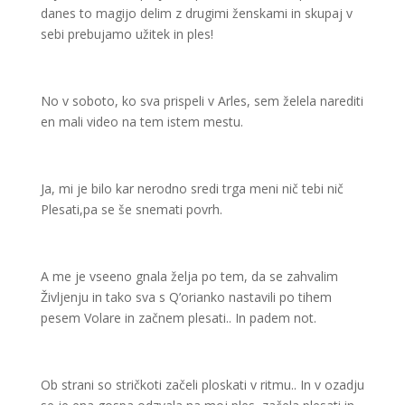
danes to magijo delim z drugimi ženskami in skupaj v
sebi prebujamo užitek in ples!
No v soboto, ko sva prispeli v Arles, sem želela narediti
en mali video na tem istem mestu.
Ja, mi je bilo kar nerodno sredi trga meni nič tebi nič
Plesati,pa se še snemati povrh.
A me je vseeno gnala želja po tem, da se zahvalim
Življenju in tako sva s Q’orianko nastavili po tihem
pesem Volare in začnem plesati.. In padem not.
Ob strani so stričkoti začeli ploskati v ritmu.. In v ozadju