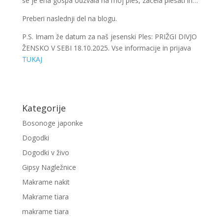
se je ena gospa odzvala na moj ples, začela plesati in…
Preberi naslednji del na blogu.
P.S. Imam že datum za naš jesenski Ples: PRIŽGI DIVJO
ŽENSKO V SEBI 18.10.2025. Vse informacije in prijava
TUKAJ
Kategorije
Bosonoge japonke
Dogodki
Dogodki v živo
Gipsy Nagležnice
Makrame nakit
Makrame tiara
makrame tiara