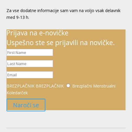
Za vse dodatne informacije sam vam na voljo vsak delavnik
med 9-13 h.
Prijava na e-novičke
Uspešno ste se prijavili na novičke.
BREZPLAČNIK
BREZPLAČNIK
Brezplačni Menstrualni
Koledarček
Naroči se