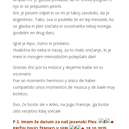
njo in se prepustim pesmi.
Eric je pesem odpel in se mi je takoj zasvitalo, da je
Argentinec. Tako, sva si podelila še en lep trenutek, ko
se glasba in ples srečata in soustvarita nekaj novega..
(podelim en drug dan).
Igral je lepo, čutno in predano.
Hvaležna do neba in nazaj, za to malo srečanje, ki je
meni in mnogim mimoidočim polepšalo dan!
Gracias Eric por tu música y dejarme bailar en tu
escenario
Fue un momento hermoso y único de haber
compartido unos momentos de musica y de baile muy
bonitos..
Evo, če boste sle v Arles, na Jugu Francije, ga boste
zelo verjetno kdaj srečale
P.S. Imam že datum za naš jesenski Ples:
PRIŽGI DIVJO ŽENSKO V SEBI
18.10.2025.