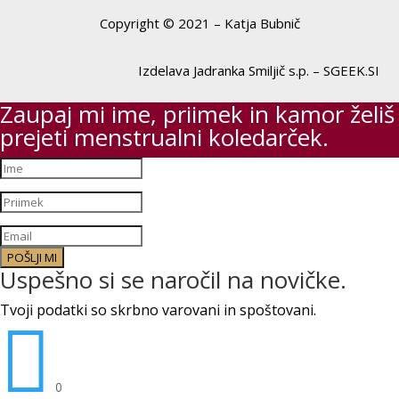
Copyright © 2021 – Katja Bubnič
Izdelava Jadranka Smiljič s.p. – SGEEK.SI
Zaupaj mi ime, priimek in kamor želiš
prejeti menstrualni koledarček.
POŠLJI MI
Uspešno si se naročil na novičke.
Tvoji podatki so skrbno varovani in spoštovani.

0