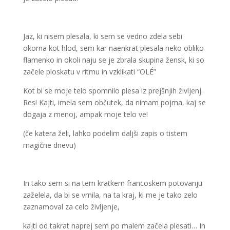
Jaz, ki nisem plesala, ki sem se vedno zdela sebi
okorna kot hlod, sem kar naenkrat plesala neko obliko
flamenko in okoli naju se je zbrala skupina žensk, ki so
začele ploskatu v ritmu in vzklikati “OLÉ”
Kot bi se moje telo spomnilo plesa iz prejšnjih življenj.
Res! Kajti, imela sem občutek, da nimam pojma, kaj se
dogaja z menoj, ampak moje telo ve!
(če katera želi, lahko podelim daljši zapis o tistem
magične dnevu)
In tako sem si na tem kratkem francoskem potovanju
zaželela, da bi se vrnila, na ta kraj, ki me je tako zelo
zaznamoval za celo življenje,
kajti od takrat naprej sem po malem začela plesati… In