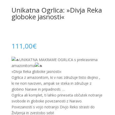
Unikatna Ogrlica: »Divja Reka
globoke jasnosti«
111,00
€
UNIKATNA MAKRAME OGRLICA s prekrasnima
amazonitoma
»Divja Reka globoke jasnosti«
Ogrlica z amazonitom, ki v nas združuje tisto divjino ,
ki ne nori navzven, ampak se steka in združuje z
globino Narave in pripadnosti. …
Ogrilca ali komplet, ti lahko prineseta občutek notranje
svobode in globoke povezanosti z Naravo.
Povezanosti s vojo notranjo Divjo Reko strasti do
Življenja in zvestobo sebi!