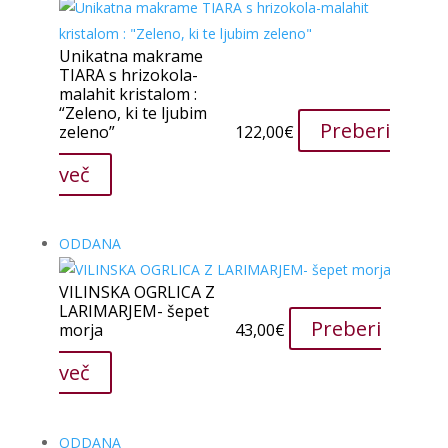
Unikatna makrame
TIARA s hrizokola-
malahit kristalom :
“Zeleno, ki te ljubim
Preberi
zeleno”
122,00
€
več
ODDANA
VILINSKA OGRLICA Z
LARIMARJEM- šepet
Preberi
morja
43,00
€
več
ODDANA