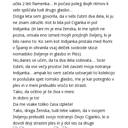
učila 2 leti flamenka… In počasi poleg divjih ritmov k
sebi spiščala tudi drugo glasbo…
Dolga leta sem govorila, da v sebi čutim dva dela, ki ju
ne znam združiti. Kot bi bila pol Ciganka in pol
Indijanka. (In lani mi je ena ženska, ki me sploh ne
pozna, orisala eno izmed mojih prejšnjih življenj, ki je
bilo ravno to: Ko sem kot Indijanka pristala med Romi
v Španiji in ohranila vsaj delček svobode skozi
nomadsko življenje in glasbo in Ples).
No,danes se učim, da ta dva dela sobivata…. Sicer
čutim, da vse večji prostor želi zavzeti moja notranja
Indijanka… ampak ko sem začela ustvarjati to kolekcijo
in poslušala spet romsko glasbo, me je kar potegnilo v
ples in v meni prebudilo vročo kri strasti.
Tako, da očitno je še živa v meni.
In dobro je to!
Da me vsake toliko časa izpleše!
Tako, draga Ženska, tudi tebe vabim, da v svojem
življenju prebudiš svojo notranjo Divjo Ciganko, ki si
dovoli divji strastni ples in ji dol visi za druge