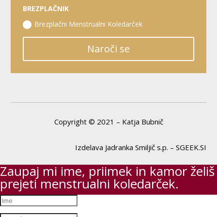
BREZPLAČNIK
Brezplačni Menstrualni Koledarček
Naroči se
Copyright © 2021 – Katja Bubnič
Izdelava Jadranka Smiljič s.p. – SGEEK.SI
Zaupaj mi ime, priimek in kamor želiš
prejeti menstrualni koledarček.