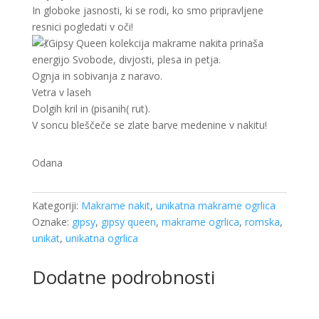
In globoke jasnosti, ki se rodi, ko smo pripravljene
resnici pogledati v oči!
Gipsy Queen kolekcija makrame nakita prinaša
energijo Svobode, divjosti, plesa in petja.
Ognja in sobivanja z naravo.
Vetra v laseh
Dolgih kril in (pisanih( rut).
V soncu bleščeče se zlate barve medenine v nakitu!
Odana
Kategoriji:
Makrame nakit
,
unikatna makrame ogrlica
Oznake:
gipsy
,
gipsy queen
,
makrame ogrlica
,
romska
,
unikat
,
unikatna ogrlica
Dodatne podrobnosti