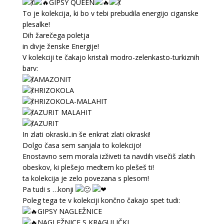
GIPSY QUEEN
To je kolekcija, ki bo v tebi prebudila energijo ciganske
plesalke!
Dih žarečega poletja
in divje ženske Energije!
V kolekciji te čakajo kristali modro-zelenkasto-turkiznih
barv:
AMAZONIT
HRIZOKOLA
HRIZOKOLA-MALAHIT
AZURIT MALAHIT
AZURIT
In zlati okraski..in še enkrat zlati okraski!
Dolgo časa sem sanjala to kolekcijo!
Enostavno sem morala izživeti ta navdih visečiš zlatih
obeskov, ki plešejo medtem ko plešeš ti!
ta kolekcija je zelo povezana s plesom!
Pa tudi s …konji
Poleg tega te v kolekciji končno čakajo spet tudi:
GIPSY NAGLEŽNICE
NAGLEŽNICE S KRAGULJČKI