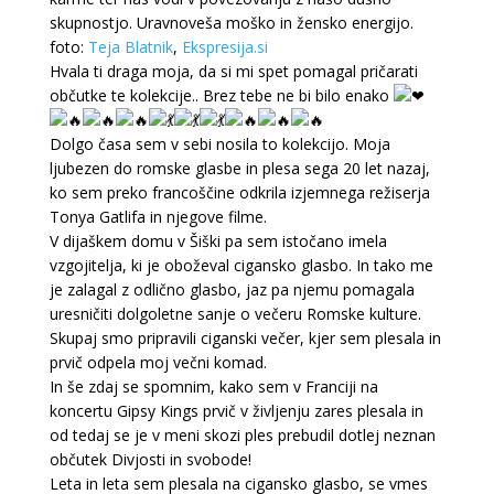
skupnostjo. Uravnoveša moško in žensko energijo.
foto:
Teja Blatnik
,
Ekspresija.si
Hvala ti draga moja, da si mi spet pomagal pričarati
občutke te kolekcije.. Brez tebe ne bi bilo enako
Dolgo časa sem v sebi nosila to kolekcijo. Moja
ljubezen do romske glasbe in plesa sega 20 let nazaj,
ko sem preko francoščine odkrila izjemnega režiserja
Tonya Gatlifa in njegove filme.
V dijaškem domu v Šiški pa sem istočano imela
vzgojitelja, ki je oboževal cigansko glasbo. In tako me
je zalagal z odlično glasbo, jaz pa njemu pomagala
uresničiti dolgoletne sanje o večeru Romske kulture.
Skupaj smo pripravili ciganski večer, kjer sem plesala in
prvič odpela moj večni komad.
In še zdaj se spomnim, kako sem v Franciji na
koncertu Gipsy Kings prvič v življenju zares plesala in
od tedaj se je v meni skozi ples prebudil dotlej neznan
občutek Divjosti in svobode!
Leta in leta sem plesala na cigansko glasbo, se vmes