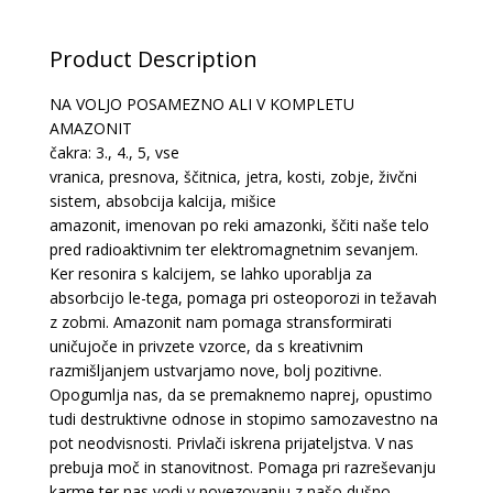
Product Description
NA VOLJO POSAMEZNO ALI V KOMPLETU
AMAZONIT
čakra: 3., 4., 5, vse
vranica, presnova, ščitnica, jetra, kosti, zobje, živčni
sistem, absobcija kalcija, mišice
amazonit, imenovan po reki amazonki, ščiti naše telo
pred radioaktivnim ter elektromagnetnim sevanjem.
Ker resonira s kalcijem, se lahko uporablja za
absorbcijo le-tega, pomaga pri osteoporozi in težavah
z zobmi. Amazonit nam pomaga stransformirati
uničujoče in privzete vzorce, da s kreativnim
razmišljanjem ustvarjamo nove, bolj pozitivne.
Opogumlja nas, da se premaknemo naprej, opustimo
tudi destruktivne odnose in stopimo samozavestno na
pot neodvisnosti. Privlači iskrena prijateljstva. V nas
prebuja moč in stanovitnost. Pomaga pri razreševanju
karme ter nas vodi v povezovanju z našo dušno