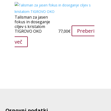
Talisman za jasen
fokus in doseganje
ciljev s kristalom
Preberi
TIGROVO OKO
77,00
€
več
Osnovni podatki