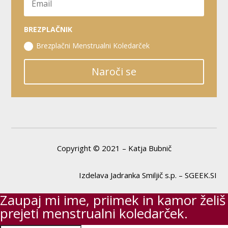
BREZPLAČNIK
Brezplačni Menstrualni Koledarček
Naroči se
Copyright © 2021 – Katja Bubnič
Izdelava Jadranka Smiljič s.p. – SGEEK.SI
Zaupaj mi ime, priimek in kamor želiš
prejeti menstrualni koledarček.