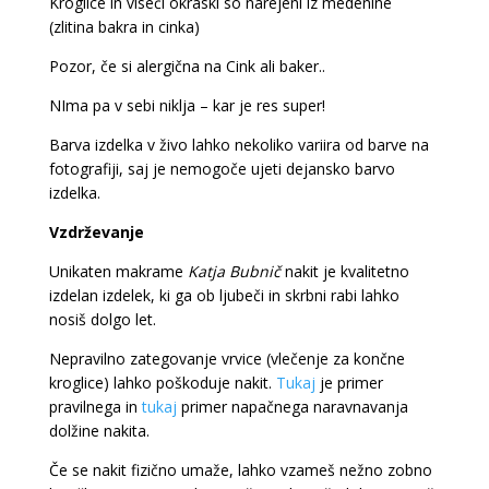
Kroglice in viseči okraski so narejeni iz medenine
(zlitina bakra in cinka)
Pozor, če si alergična na Cink ali baker..
NIma pa v sebi niklja – kar je res super!
Barva izdelka v živo lahko nekoliko variira od barve na
fotografiji, saj je nemogoče ujeti dejansko barvo
izdelka.
Vzdrževanje
Unikaten makrame
Katja Bubnič
nakit je kvalitetno
izdelan izdelek, ki ga ob ljubeči in skrbni rabi lahko
nosiš dolgo let.
Nepravilno zategovanje vrvice (vlečenje za končne
kroglice) lahko poškoduje nakit.
Tukaj
je primer
pravilnega in
tukaj
primer napačnega naravnavanja
dolžine nakita.
Če se nakit fizično umaže, lahko vzameš nežno zobno