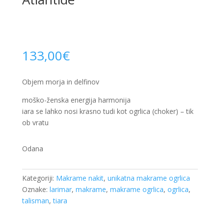
133,00
€
Objem morja in delfinov
moško-ženska energija harmonija
iara se lahko nosi krasno tudi kot ogrlica (choker) – tik
ob vratu
Odana
Kategoriji:
Makrame nakit
,
unikatna makrame ogrlica
Oznake:
larimar
,
makrame
,
makrame ogrlica
,
ogrlica
,
talisman
,
tiara