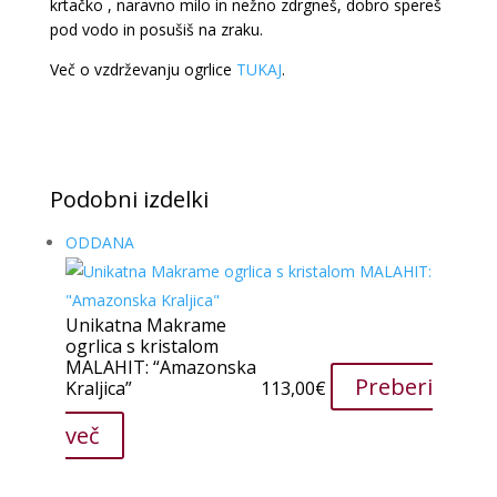
krtačko , naravno milo in nežno zdrgneš, dobro spereš
pod vodo in posušiš na zraku.
Več o vzdrževanju ogrlice
TUKAJ
.
Podobni izdelki
ODDANA
Unikatna Makrame
ogrlica s kristalom
MALAHIT: “Amazonska
Preberi
Kraljica”
113,00
€
več