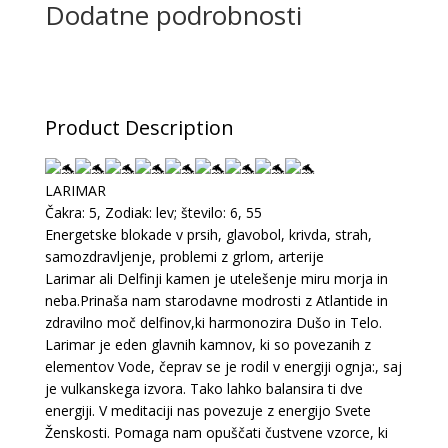
Dodatne podrobnosti
Product Description
LARIMAR
Čakra: 5, Zodiak: lev; število: 6, 55
Energetske blokade v prsih, glavobol, krivda, strah,
samozdravljenje, problemi z grlom, arterije
Larimar ali Delfinji kamen je utelešenje miru morja in
neba.Prinaša nam starodavne modrosti z Atlantide in
zdravilno moč delfinov,ki harmonozira Dušo in Telo.
Larimar je eden glavnih kamnov, ki so povezanih z
elementov Vode, čeprav se je rodil v energiji ognja:, saj
je vulkanskega izvora. Tako lahko balansira ti dve
energiji. V meditaciji nas povezuje z energijo Svete
Ženskosti. Pomaga nam opuščati čustvene vzorce, ki