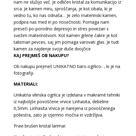
nam ne služijo več. Je odličen kristal za komunikacijo iz
srca. Je kamen miru, sproščanja, je kot obala, ki je
vedno tu, ko nas odnaša… Je zelo materinski kamen,
podpira nas med in po nosečnosti. Pomaga nam
preseči po-porodno depresijo in stres povezan s
svežim materinstvom. Kot kamen grlene čakre je kot
talisman pevcev, saj jim pomaga varovati glas. Je tudi
kamen za najdenje svoje duše dvojčice
KAJ PREJMEŠ OB NAKUPU?
Ob nakupu prejmeš UNIKATNO tiaro-ogrlico- , ki je na
fotografiji.
MATERIALI:
Unikatna vilinska ogrlica je izdelana v makramé tehniki
iz najboljše povoščene vrvice Linhasita, debeline
0,5mm. Linhasita vrvica je narejena iz povoščenega
poliestra, zato je izjemno močna in vzdržljiva.
Pravi brušen kristal larimar.