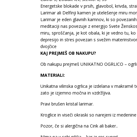
Energetske blokade v prsih, glavobol, krivda, str
Larimar ali Delfinji kamen je utelešenje miru mo
Larimar je eden glavnih kamnov, ki so povezanih z
meditaciji nas povezuje z energijo Svete Ženskos
miru, sproščanja, je kot obala, ki je vedno tu
depresijo in stres povezan s svežim materinstvo
dvojčice
KAJ PREJMEŠ OB NAKUPU?
Ob nakupu prejmeš UNIKATNO OGRLICO – ogrlico, 
MATERIALI:
Unikatna vilinska ogrlica je izdelana v makramé t
zato je izjemno močna in vzdržljiva.
Pravi brušen kristal larimar.
Kroglice in viseči okraski so narejeni iz medenine 
Pozor, če si alergična na Cink ali baker..
NIma pa v sebi niklja – kar je res super!