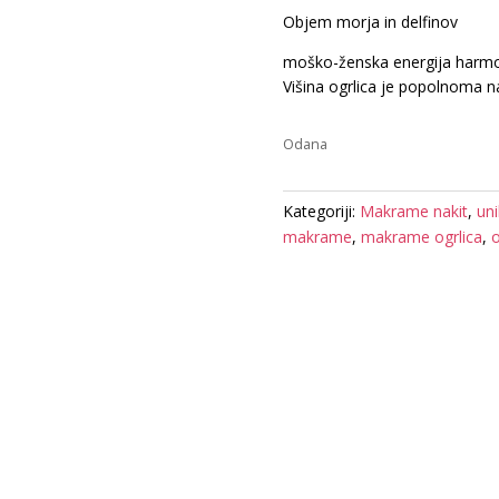
Objem morja in delfinov
moško-ženska energija harmo
Višina ogrlica je popolnoma n
Odana
Kategoriji:
Makrame nakit
,
un
makrame
,
makrame ogrlica
,
o