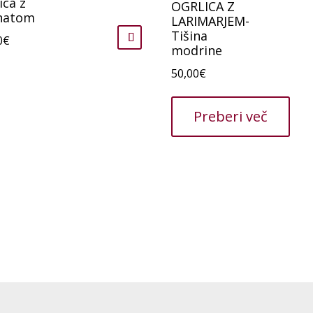
ica z
OGRLICA Z
natom
LARIMARJEM-
Tišina
0
€
modrine
50,00
€
Preberi več