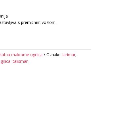
nija
astavljiva-s premičnim vozlom.
ikatna makrame ogrlica
Oznake:
larimar
,
grlica
,
talisman