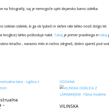
ve na fotografiji, saj je nemogoče ujeti dejansko barvo izdelka.
no izdelan izdelek, ki ga ob ljubeči in skrbni rabi lahko nosiš dolgo let.
e kroglice) lahko poškoduje nakit.
Tukaj
je primer pravilnega in
tukaj
p
obno krtačko , naravno milo in nežno zdrgneš, dobro spereš pod vodo
ODDANA
strualna
a –
VILINSKA