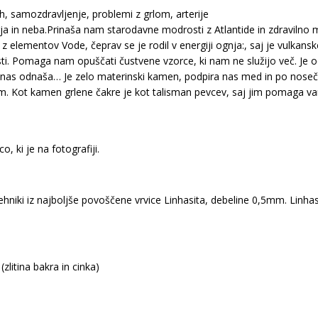
ah, samozdravljenje, problemi z grlom, arterije
rja in neba.Prinaša nam starodavne modrosti z Atlantide in zdravilno 
 elementov Vode, čeprav se je rodil v energiji ognja:, saj je vulkanske
ti. Pomaga nam opuščati čustvene vzorce, ki nam ne služijo več. Je od
, ko nas odnaša… Je zelo materinski kamen, podpira nas med in po no
m. Kot kamen grlene čakre je kot talisman pevcev, saj jim pomaga var
ki je na fotografiji.
ehniki iz najboljše povoščene vrvice Linhasita, debeline 0,5mm. Linhas
(zlitina bakra in cinka)