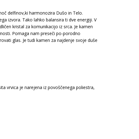
moč delfinov,ki harmonozira Dušo in Telo.
ga izvora. Tako lahko balansira ti dve energiji. V
ličen kristal za komunikacijo iz srca. Je kamen
sečnosti. Pomaga nam preseči po-porodno
ovati glas. Je tudi kamen za najdenje svoje duše
ita vrvica je narejena iz povoščenega poliestra,