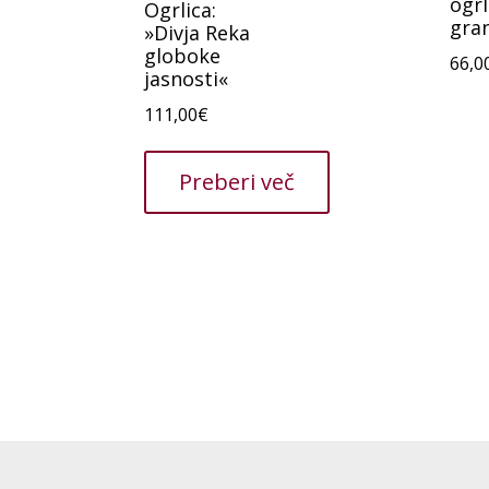
ogrl
Ogrlica:
gra
»Divja Reka
globoke
66,0
jasnosti«
111,00
€
Preberi več