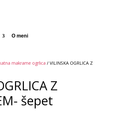
O meni
katna makrame ogrlica
/ VILINSKA OGRLICA Z
OGRLICA Z
M- šepet