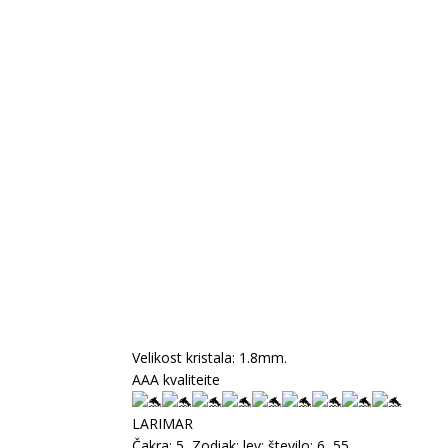
Velikost kristala: 1.8mm.
AAA kvaliteite
LARIMAR
Čakra: 5, Zodiak: lev; število: 6, 55