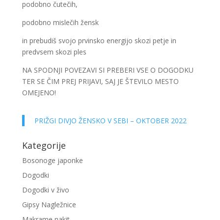
podobno čutečih,
podobno mislečih žensk
in prebudiš svojo prvinsko energijo skozi petje in
predvsem skozi ples
NA SPODNJI POVEZAVI SI PREBERI VSE O DOGODKU
TER SE ČIM PREJ PRIJAVI, SAJ JE ŠTEVILO MESTO
OMEJENO!
PRIŽGI DIVJO ŽENSKO V SEBI – OKTOBER 2022
Kategorije
Bosonoge japonke
Dogodki
Dogodki v živo
Gipsy Nagležnice
Makrame nakit