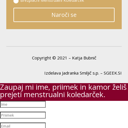
Brezplačni Menstrualni Koledarček
Naroči se
Copyright © 2021 – Katja Bubnič
Izdelava Jadranka Smiljič s.p. – SGEEK.SI
Zaupaj mi ime, priimek in kamor želiš
prejeti menstrualni koledarček.