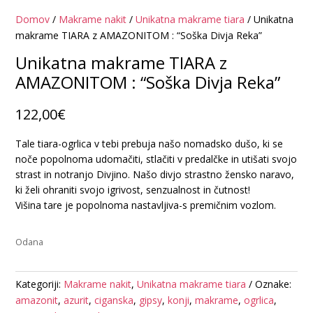
Domov
/
Makrame nakit
/
Unikatna makrame tiara
/ Unikatna
makrame TIARA z AMAZONITOM : “Soška Divja Reka”
Unikatna makrame TIARA z
AMAZONITOM : “Soška Divja Reka”
122,00
€
Tale tiara-ogrlica v tebi prebuja našo nomadsko dušo, ki se
noče popolnoma udomačiti, stlačiti v predalčke in utišati svojo
strast in notranjo Divjino. Našo divjo strastno žensko naravo,
ki želi ohraniti svojo igrivost, senzualnost in čutnost!
Višina tare je popolnoma nastavljiva-s premičnim vozlom.
Odana
Kategoriji:
Makrame nakit
,
Unikatna makrame tiara
Oznake:
amazonit
,
azurit
,
ciganska
,
gipsy
,
konji
,
makrame
,
ogrlica
,