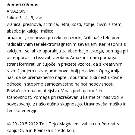
🔥🔥🔥💃💃💃🔥🔥🔥
AMAZONIT
čakra: 3., 4., 5, vse
vranica, presnova, ščitnica, jetra, kosti, zobje, živčni sistem,
absobcija kalcija, mišice
amazonit, imenovan po reki amazonki, ščiti naše telo pred
radioaktivnim ter elektromagnetnim sevanjem. Ker resonira s
kalcijem, se lahko uporablja za absorbcijo le-tega, pomaga pri
osteoporozi in težavah z zobmi. Amazonit nam pomaga
stransformirati uničujoče in privzete vzorce, da s kreativnim
razmišljanjem ustvarjamo nove, bolj pozitivne. Opogumlja
nas, da se premaknemo naprej, opustimo tudi destruktivne
odnose in stopimo samozavestno na pot neodvisnosti.
Privlači iskrena prijateljstva. V nas prebuja moč in
stanovitnost. Pomaga pri razreševanju karme ter nas vodi v
povezovanju z našo dušno skupnostjo. Uravnoveša moško in
žensko energijo.
🐴 29.-29.5.2022 Te s Tejo Magdalenc vabiva na Retreat s
konji: Divja in Prvinska s čredo konj :