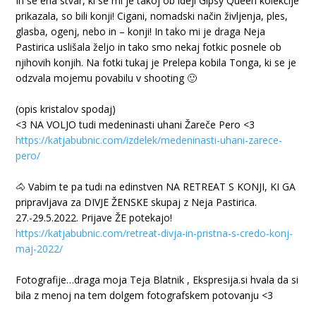
In še ena stvar, ki se mi je takoj ob ideji Gipsy Queen kolekcije
prikazala, so bili konji! Cigani, nomadski način življenja, ples,
glasba, ogenj, nebo in – konji! In tako mi je draga Neja
Pastirica uslišala željo in tako smo nekaj fotkic posnele ob
njihovih konjih. Na fotki tukaj je Prelepa kobila Tonga, ki se je
odzvala mojemu povabilu v shooting 🙂
(opis kristalov spodaj)
<3 NA VOLJO tudi medeninasti uhani Žareče Pero <3
https://katjabubnic.com/izdelek/medeninasti-uhani-zarece-
pero/
🐴 Vabim te pa tudi na edinstven NA RETREAT S KONJI, KI GA
pripravljava za DIVJE ŽENSKE skupaj z Neja Pastirica.
27.-29.5.2022. Prijave ŽE potekajo!
https://katjabubnic.com/retreat-divja-in-pristna-s-credo-konj-
maj-2022/
Fotografije…draga moja Teja Blatnik ,
Ekspresija.si
hvala da si
bila z menoj na tem dolgem fotografskem potovanju <3