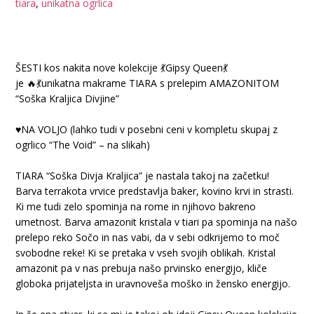
tiara
,
unikatna ogrlica
ŠESTI kos nakita nove kolekcije 💃Gipsy Queen💃
je 🔥💃unikatna makrame TIARA s prelepim AMAZONITOM
“Soška Kraljica Divjine”
♥️NA VOLJO (lahko tudi v posebni ceni v kompletu skupaj z
ogrlico “The Void” – na slikah)
TIARA “Soška Divja Kraljica” je nastala takoj na začetku!
Barva terrakota vrvice predstavlja baker, kovino krvi in strasti.
Ki me tudi zelo spominja na rome in njihovo bakreno
umetnost. Barva amazonit kristala v tiari pa spominja na našo
prelepo reko Sočo in nas vabi, da v sebi odkrijemo to moč
svobodne reke! Ki se pretaka v vseh svojih oblikah. Kristal
amazonit pa v nas prebuja našo prvinsko energijo, kliče
globoka prijateljsta in uravnoveša moško in žensko energijo.