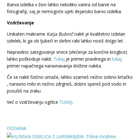
Barva izdelka v živo lahko nekoliko variira od barve na
fotografiji, saj je nemogoče ujeti dejansko barvo izdelka.
Vzdrževanje
Unikaten makrame
Katja Bubnič
nakit je kvalitetno izdelan
izdelek, ki ga ob ljubeči in skrbni rabi lahko nosiš dolgo let.
Nepravilno zategovanje vrvice (vlečenje za končne kroglice)
lahko poškoduje nakit.
Tukaj
je primer pravilnega in
tukaj
primer napačnega naravnavanja dolžine nakita.
Če se nakit fizično umaže, lahko vzameš nežno zobno krtačko
, naravno milo in nežno zdrgneš, dobro spereš pod vodo in
posušiš na zraku.
Več o vzdrževanju ogrlice
TUKAJ
.
ODDANA