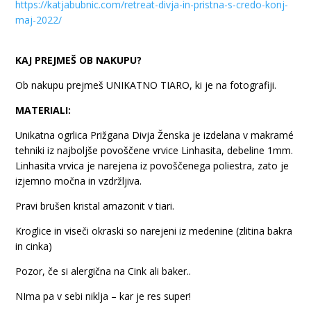
https://katjabubnic.com/retreat-divja-in-pristna-s-credo-konj-
maj-2022/
KAJ PREJMEŠ OB NAKUPU?
Ob nakupu prejmeš UNIKATNO TIARO, ki je na fotografiji.
MATERIALI:
Unikatna ogrlica Prižgana Divja Ženska je izdelana v makramé
tehniki iz najboljše povoščene vrvice Linhasita, debeline 1mm.
Linhasita vrvica je narejena iz povoščenega poliestra, zato je
izjemno močna in vzdržljiva.
Pravi brušen kristal amazonit v tiari.
Kroglice in viseči okraski so narejeni iz medenine (zlitina bakra
in cinka)
Pozor, če si alergična na Cink ali baker..
NIma pa v sebi niklja – kar je res super!