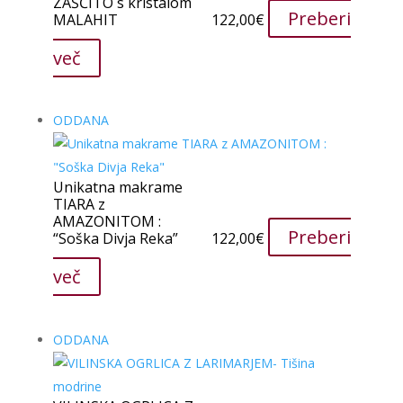
ZAŠČITO s kristalom
Preberi
MALAHIT
122,00
€
več
ODDANA
Unikatna makrame
TIARA z
AMAZONITOM :
Preberi
“Soška Divja Reka”
122,00
€
več
ODDANA