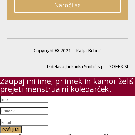
Naroči se
Copyright © 2021 – Katja Bubnič
Izdelava Jadranka Smiljič s.p. – SGEEK.SI
Zaupaj mi ime, priimek in kamor želiš
prejeti menstrualni koledarček.
POŠLJI MI