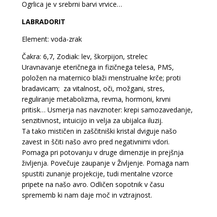
Ogrlica je v srebrni barvi vrvice…
LABRADORIT
Element: voda-zrak
Čakra: 6,7, Zodiak: lev, škorpijon, strelec
Uravnavanje eteričnega in fizičnega telesa, PMS,
položen na maternico blaži menstrualne krče; proti
bradavicam; za vitalnost, oči, možgani, stres,
reguliranje metabolizma, revma, hormoni, krvni
pritisk… Usmerja nas navznoter: krepi samozavedanje,
senzitivnost, intuicijo in velja za ubijalca iluzij.
Ta tako mističen in zaščitniški kristal dviguje našo
zavest in ščiti našo avro pred negativnimi vdori.
Pomaga pri potovanju v druge dimenzije in prejšnja
življenja. Povečuje zaupanje v Življenje. Pomaga nam
spustiti zunanje projekcije, tudi mentalne vzorce
pripete na našo avro. Odličen sopotnik v času
sprememb ki nam daje moč in vztrajnost.