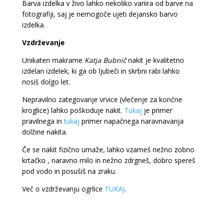
Barva izdelka v živo lahko nekoliko variira od barve na
fotografiji, saj je nemogoče ujeti dejansko barvo
izdelka.
Vzdrževanje
Unikaten makrame
Katja Bubnič
nakit je kvalitetno
izdelan izdelek, ki ga ob ljubeči in skrbni rabi lahko
nosiš dolgo let.
Nepravilno zategovanje vrvice (vlečenje za končne
kroglice) lahko poškoduje nakit.
Tukaj
je primer
pravilnega in
tukaj
primer napačnega naravnavanja
dolžine nakita.
Če se nakit fizično umaže, lahko vzameš nežno zobno
krtačko , naravno milo in nežno zdrgneš, dobro spereš
pod vodo in posušiš na zraku.
Več o vzdrževanju ogrlice
TUKAJ
.