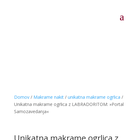
Domov
/
Makrame nakit
/
unikatna makrame ogrlica
/
Unikatna makrame ogrlica z LABRADORITOM: »Portal
Samozavedanja«
Unikatna makrame ogrlica z