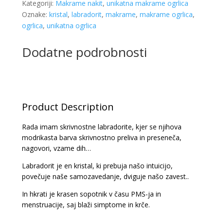
Kategoriji:
Makrame nakit
,
unikatna makrame ogrlica
Oznake:
kristal
,
labradorit
,
makrame
,
makrame ogrlica
,
ogrlica
,
unikatna ogrlica
Dodatne podrobnosti
Product Description
Rada imam skrivnostne labradorite, kjer se njihova
modrikasta barva skrivnostno preliva in preseneča,
nagovori, vzame dih…
Labradorit je en kristal, ki prebuja našo intuicijo,
povečuje naše samozavedanje, dviguje našo zavest..
In hkrati je krasen sopotnik v času PMS-ja in
menstruacije, saj blaži simptome in krče.