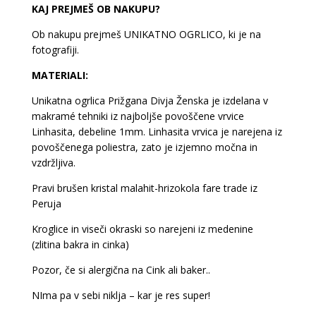
KAJ PREJMEŠ OB NAKUPU?
Ob nakupu prejmeš UNIKATNO OGRLICO, ki je na
fotografiji.
MATERIALI:
Unikatna ogrlica Prižgana Divja Ženska je izdelana v
makramé tehniki iz najboljše povoščene vrvice
Linhasita, debeline 1mm. Linhasita vrvica je narejena iz
povoščenega poliestra, zato je izjemno močna in
vzdržljiva.
Pravi brušen kristal malahit-hrizokola fare trade iz
Peruja
Kroglice in viseči okraski so narejeni iz medenine
(zlitina bakra in cinka)
Pozor, če si alergična na Cink ali baker..
NIma pa v sebi niklja – kar je res super!