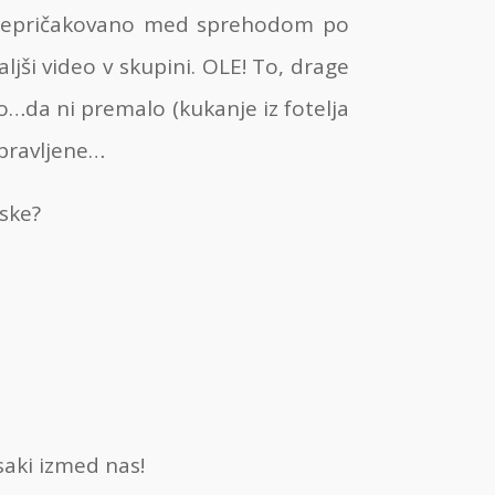
o nepričakovano med sprehodom po
ljši video v skupini. OLE! To, drage
da ni premalo (kukanje iz fotelja
ipravljene…
ske?
saki izmed nas!