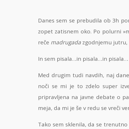
Danes sem se prebudila ob 3h pono
zopet zatisnem oko. Po polurni »m
reče
madrugada
zgodnjemu jutru, d
In sem pisala…in pisala…in pisala… Do
Med drugim tudi navdih, naj dan
noči se mi je to zdelo super izv
pripravljena na javne debate o pa
meja, da mi je še v redu se vreči ve
Tako sem sklenila, da se trenutno