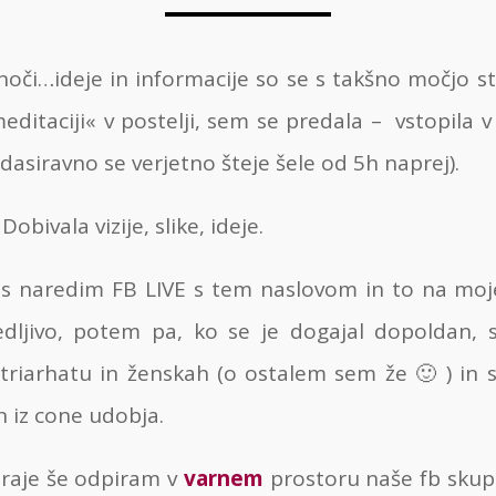
či…ideje in informacije so se s takšno močjo ste
editaciji« v postelji, sem se predala – vstopila 
asiravno se verjetno šteje šele od 5h naprej).
bivala vizije, slike, ideje.
es naredim FB LIVE s tem naslovom in to na moj
edljivo, potem pa, ko se je dogajal dopoldan,
triarhatu in ženskah (o ostalem sem že 🙂 ) in s
n iz cone udobja.
 raje še odpiram v
varnem
prostoru naše fb sku