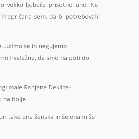
 veliko ljubeče prisotno uho. Ne
 Prepričana sem, da bi potrebovali
se…ulimo se in negujemo
smo hvaležne, da smo na poti do
logi male Ranjene Deklice-
 na bolje.
…in tako ena ženska in še ena in še