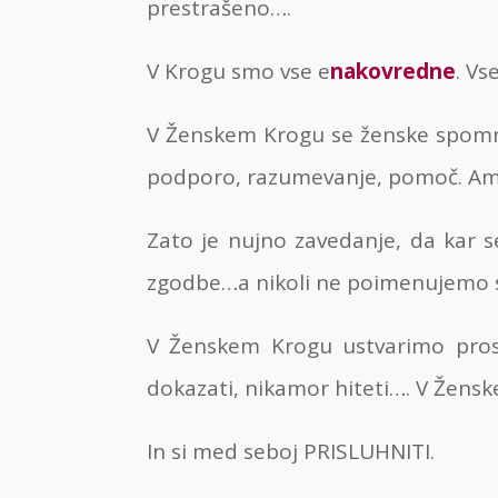
prestrašeno….
V Krogu smo vse e
nakovredne
. Vs
V Ženskem Krogu se ženske spomn
podporo, razumevanje, pomoč. Am
Zato je nujno zavedanje, da kar 
zgodbe…a nikoli ne poimenujemo se
V Ženskem Krogu ustvarimo pro
dokazati, nikamor hiteti…. V Žens
In si med seboj PRISLUHNITI.