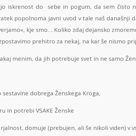
svojo iskrenost do sebe in pogum, da sem čist
kratek popolnoma javni uvod v tale naš današnji da
erjamo«, kje smo… Koliko zdaj dejansko zmoremo…
e izpostavimo prehitro za nekaj, na kar še nismo pr
akaj menim, da jih potrebuje svet in ne samo Žen
 so sestavine dobrega Ženskega Kroga,
ru in potrebi VSAKE Ženske
alnost, domuje (prebujen, ali še nikoli viden) v v