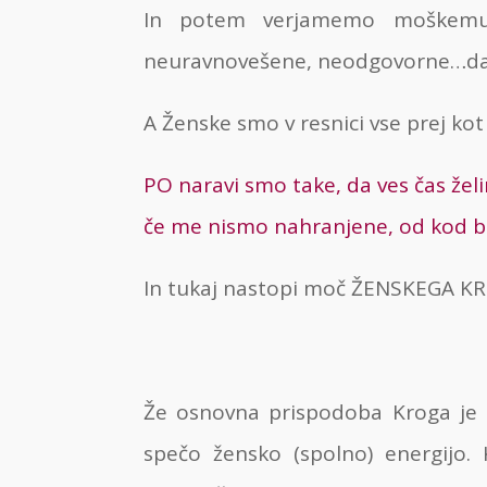
In potem verjamemo moškemu 
neuravnovešene, neodgovorne…da 
A Ženske smo v resnici vse prej ko
PO naravi smo take, da ves čas žel
če me nismo nahranjene, od kod b
In tukaj nastopi moč ŽENSKEGA K
Že osnovna prispodoba Kroga je
spečo žensko (spolno) energijo. 