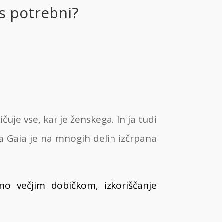
es potrebni?
čuje vse, kar je ženskega. In ja tudi
ma Gaia je na mnogih delih izčrpana
no večjim dobičkom, izkoriščanje