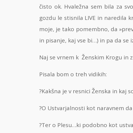
čisto ok. Hvaležna sem bila za 
gozdu le stisnila LIVE in naredila 
moje, je tako pomembno, da »prev
in pisanje, kaj vse bi…) in pa da s
Naj se vrnem k Ženskim Krogu in z
Pisala bom o treh vidikih:
?Kakšna je v resnici Ženska in kaj
?O Ustvarjalnosti kot naravnem da
?Ter o Plesu…ki podobno kot ustvarj