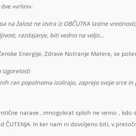
dve »vrlini«:
 pa na žalost ne izvira iz OBČUTKA lastne vrednosti
ljivost, razdajanje, biti vedno na voljo…
enske Energije, Zdrave Notranje Matere, se pote
 izgorelosti
čnih ran popolnoma izolirajo, zaprejo svoje srce in
ntične narave…mnogokrat sploh ne vemo , kdo smo
d ČUTENJA. In ker nam ni dovoljeno biti, v pretočni