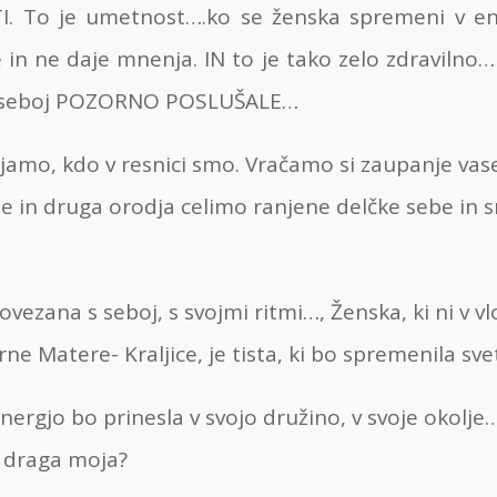
. To je umetnost….ko se ženska spremeni v eno
n ne daje mnenja. IN to je tako zelo zdravilno…
ed seboj POZORNO POSLUŠALE…
jamo, kdo v resnici smo. Vračamo si zaupanje va
e in druga orodja celimo ranjene delčke sebe in 
vezana s seboj, s svojmi ritmi…, Ženska, ki ni v v
 Matere- Kraljice, je tista, ki bo spremenila svet
nergjo bo prinesla v svojo družino, v svoje okolje
t draga moja?