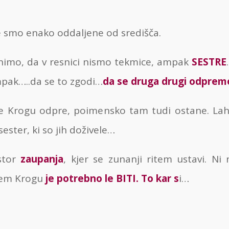
e smo enako oddaljene od središča.
imo, da v resnici nismo tekmice, ampak
SESTRE
pak…..da se to zgodi…
da se druga drugi odprem
se Krogu odpre, poimensko tam tudi ostane. La
ster, ki so jih doživele…
stor
zaupanja
, kjer se zunanji ritem ustavi. Ni
kem Krogu
je potrebno le BITI. To kar s
i…