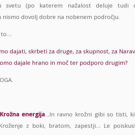
svetu (po katerem nažalost deluje tudi 
nismo dovolj dobre na nobenem področju.
t to…
imo dajati, skrbeti za druge, za skupnost, za Nar
omo dajale hrano in moč ter podporo drugim?
ROGA.
Krožna energija
…In ravno krožni gibi so tisti, 
Kroženje z boki, bratom, zapestji… Le poiskusi