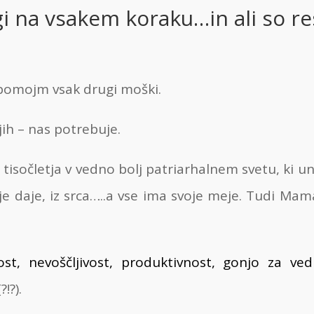
gi na vsakem koraku…in ali so r
 pomojm vsak drugi moški.
jih – nas potrebuje.
 tisočletja v vedno bolj patriarhalnem svetu, ki uni
je daje, iz srca…..a vse ima svoje meje. Tudi Ma
st, nevoščljivost, produktivnost, gonjo za ved
?!?).