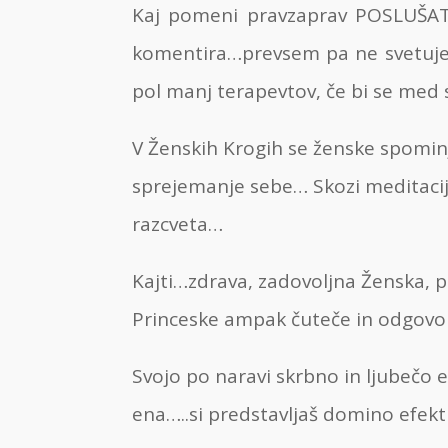
Kaj pomeni pravzaprav POSLUŠATI
komentira…prevsem pa ne svetuje i
pol manj terapevtov, če bi se m
V Ženskih Krogih se ženske spomin
sprejemanje sebe… Skozi meditacij
razcveta…
Kajti…zdrava, zadovoljna Ženska, po
Princeske ampak čuteče in odgovorne
Svojo po naravi skrbno in ljubečo e
ena…..si predstavljaš domino efek