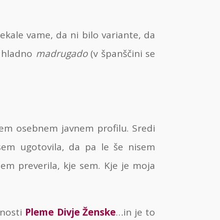
kale vame, da ni bilo variante, da
v hladno
madrugado
(v španščini se
em osebnem javnem profilu. Sredi
 sem ugotovila, da pa le še nisem
em preverila, kje sem. Kje je moja
pnosti
Pleme Divje Ženske
…in je to