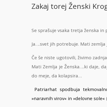
Zakaj torej Ženski Kro
Se sprašuje vsaka tretja ženska in
Ja….svet jih potrebuje. Mati zemlja 
Če še niste ugotovili, živimo zadnja
Mati Zemlja je Ženska….ki daje, da
do meje, da kolapsira…
Patriarhat spodbuja tekmovalno
»naravnih virov« in »delovne sole«
(