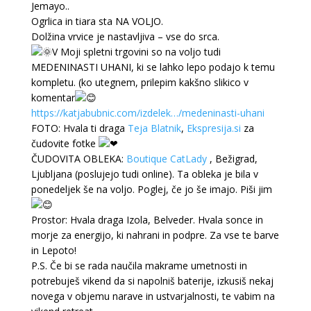
Jemayo..
Ogrlica in tiara sta NA VOLJO.
Dolžina vrvice je nastavljiva – vse do srca.
V Moji spletni trgovini so na voljo tudi
MEDENINASTI UHANI, ki se lahko lepo podajo k temu
kompletu. (ko utegnem, prilepim kakšno slikico v
komentar
https://katjabubnic.com/izdelek…/medeninasti-uhani
FOTO: Hvala ti draga
Teja Blatnik
,
Ekspresija.si
za
čudovite fotke
ČUDOVITA OBLEKA:
Boutique CatLady
, Bežigrad,
Ljubljana (poslujejo tudi online). Ta obleka je bila v
ponedeljek še na voljo. Poglej, če jo še imajo. Piši jim
Prostor: Hvala draga Izola, Belveder. Hvala sonce in
morje za energijo, ki nahrani in podpre. Za vse te barve
in Lepoto!
P.S. Če bi se rada naučila makrame umetnosti in
potrebuješ vikend da si napolniš baterije, izkusiš nekaj
novega v objemu narave in ustvarjalnosti, te vabim na