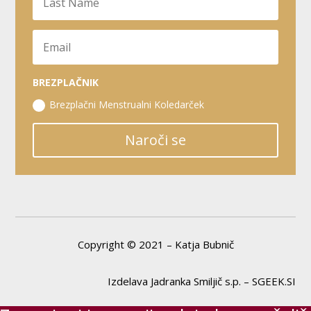
BREZPLAČNIK
Brezplačni Menstrualni Koledarček
Naroči se
Copyright © 2021 – Katja Bubnič
Izdelava Jadranka Smiljič s.p. – SGEEK.SI