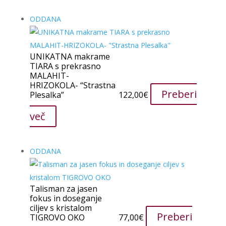
ODDANA
UNIKATNA makrame
TIARA s prekrasno
MALAHIT-
HRIZOKOLA- “Strastna
Preberi
Plesalka”
122,00
€
več
ODDANA
Talisman za jasen
fokus in doseganje
ciljev s kristalom
Preberi
TIGROVO OKO
77,00
€