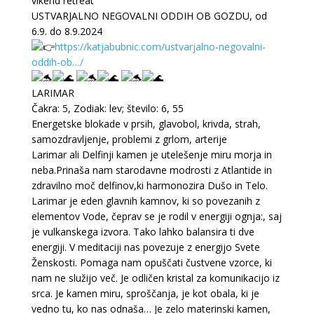
vikend retreat
USTVARJALNO NEGOVALNI ODDIH OB GOZDU, od
6.9. do 8.9.2024
https://katjabubnic.com/ustvarjalno-negovalni-
oddih-ob…/
LARIMAR
Čakra: 5, Zodiak: lev; število: 6, 55
Energetske blokade v prsih, glavobol, krivda, strah,
samozdravljenje, problemi z grlom, arterije
Larimar ali Delfinji kamen je utelešenje miru morja in
neba.Prinaša nam starodavne modrosti z Atlantide in
zdravilno moč delfinov,ki harmonozira Dušo in Telo.
Larimar je eden glavnih kamnov, ki so povezanih z
elementov Vode, čeprav se je rodil v energiji ognja:, saj
je vulkanskega izvora. Tako lahko balansira ti dve
energiji. V meditaciji nas povezuje z energijo Svete
Ženskosti. Pomaga nam opuščati čustvene vzorce, ki
nam ne služijo več. Je odličen kristal za komunikacijo iz
srca. Je kamen miru, sproščanja, je kot obala, ki je
vedno tu, ko nas odnaša… Je zelo materinski kamen,