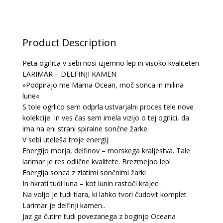
Product Description
Peta ogrlica v sebi nosi izjemno lep in visoko kvaliteten
LARIMAR – DELFINJI KAMEN
»Podpirajo me Mama Ocean, moč sonca in milina
lune«
S tole ogrlico sem odprla ustvarjalni proces tele nove
kolekcije. In ves čas sem imela vizijo o tej ogrlici, da
ima na eni strani spiralne sončne žarke.
V sebi uteleša troje energij:
Energijo morja, delfinov – morskega kraljestva. Tale
larimar je res odlične kvalitete. Brezmejno lep!
Energija sonca z zlatimi sončnimi žarki
In hkrati tudi luna – kot lunin rastoči krajec
Na voljo je tudi tiara, ki lahko tvori čudovit komplet
Larimar je delfinji kamen..
Jaz ga čutim tudi povezanega z boginjo Oceana