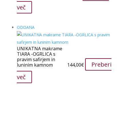
več
ODDANA
UNIKATNA makrame
TIARA -OGRLICA s
pravim safirjem in
Preberi
luninim kamnom
144,00
€
več