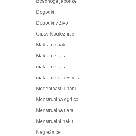
Bosonoge japonke
Dogodki
Dogodki v živo
Gipsy Nagležnice
Makrame nakit
Makrame tiara
makrame tiara
makrame zapestnica
Medeninasti uhani
Menstrualna ogrlica
Menstrualna tiara
Menstrualni nakit
Nagležnice