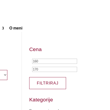
O meni
Cena
Min
Max
cena
cena
FILTRIRAJ
Kategorije