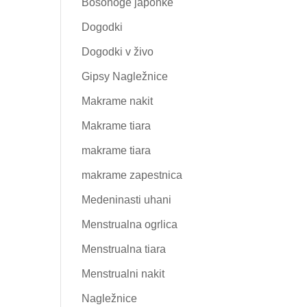
Bosonoge japonke
Dogodki
Dogodki v živo
Gipsy Nagležnice
Makrame nakit
Makrame tiara
makrame tiara
makrame zapestnica
Medeninasti uhani
Menstrualna ogrlica
Menstrualna tiara
Menstrualni nakit
Nagležnice