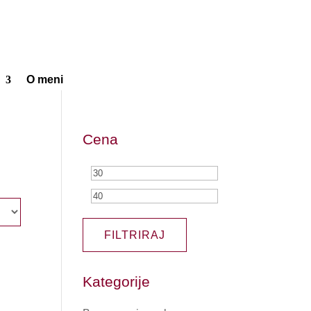
O meni
Cena
Min
Max
cena
cena
FILTRIRAJ
Kategorije