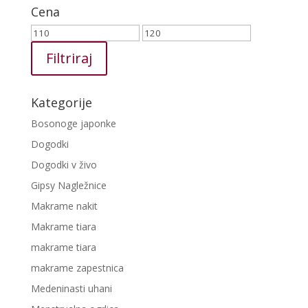
Cena
Min
Max
cena
cena
Filtriraj
Kategorije
Bosonoge japonke
Dogodki
Dogodki v živo
Gipsy Nagležnice
Makrame nakit
Makrame tiara
makrame tiara
makrame zapestnica
Medeninasti uhani