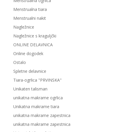
Menstrualna ogrlica
Menstrualna tiara
Menstrualni nakit
Nagležnice
Nagležnice s kraguljčki
ONLINE DELAVNICA
Online dogodek
Ostalo
Spletne delavnice
Tiara-ogrlica "PRVINSKA"
Unikaten talisman
unikatna makrame ogrlica
Unikatna makrame tiara
unikatna makrame zapestnica
unikatna makrame zapestnica