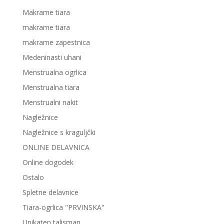
Makrame tiara
makrame tiara
makrame zapestnica
Medeninasti uhani
Menstrualna ogrlica
Menstrualna tiara
Menstrualni nakit
Nagležnice
Nagležnice s kraguljčki
ONLINE DELAVNICA
Online dogodek
Ostalo
Spletne delavnice
Tiara-ogrlica "PRVINSKA"
Unikaten talisman