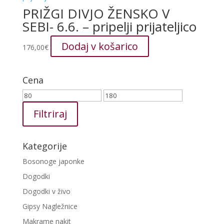
PRIŽGI DIVJO ŽENSKO V
SEBI- 6.6. – pripelji prijateljico
Dodaj v košarico
176,00
€
Cena
Min
Max
cena
cena
Filtriraj
Kategorije
Bosonoge japonke
Dogodki
Dogodki v živo
Gipsy Nagležnice
Makrame nakit