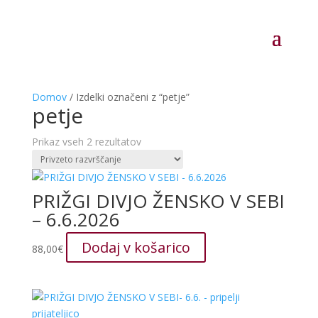
Domov
/ Izdelki označeni z “petje”
petje
Prikaz vseh 2 rezultatov
PRIŽGI DIVJO ŽENSKO V SEBI
– 6.6.2026
Dodaj v košarico
88,00
€