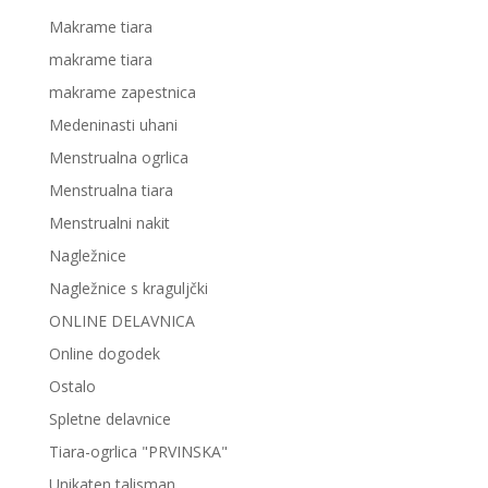
Makrame tiara
makrame tiara
makrame zapestnica
Medeninasti uhani
Menstrualna ogrlica
Menstrualna tiara
Menstrualni nakit
Nagležnice
Nagležnice s kraguljčki
ONLINE DELAVNICA
Online dogodek
Ostalo
Spletne delavnice
Tiara-ogrlica "PRVINSKA"
Unikaten talisman