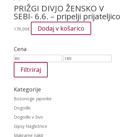
PRIŽGI DIVJO ŽENSKO V
SEBI- 6.6. – pripelji prijateljico
Dodaj v košarico
176,00
€
Cena
Min
Max
cena
cena
Filtriraj
Kategorije
Bosonoge japonke
Dogodki
Dogodki v živo
Gipsy Nagležnice
Makrame nakit