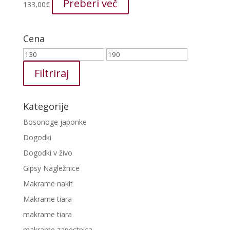
Preberi več
133,00
€
Cena
Min
Max
cena
cena
Filtriraj
Kategorije
Bosonoge japonke
Dogodki
Dogodki v živo
Gipsy Nagležnice
Makrame nakit
Makrame tiara
makrame tiara
makrame zapestnica