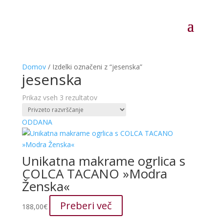
Domov
/ Izdelki označeni z “jesenska”
jesenska
Prikaz vseh 3 rezultatov
ODDANA
Unikatna makrame ogrlica s
COLCA TACANO »Modra
Ženska«
Preberi več
188,00
€