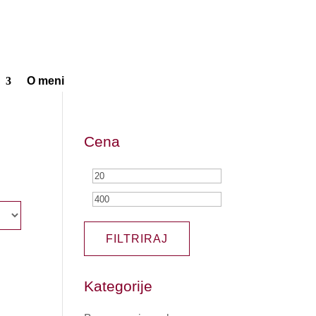
O meni
Cena
Min
Max
cena
cena
FILTRIRAJ
Kategorije