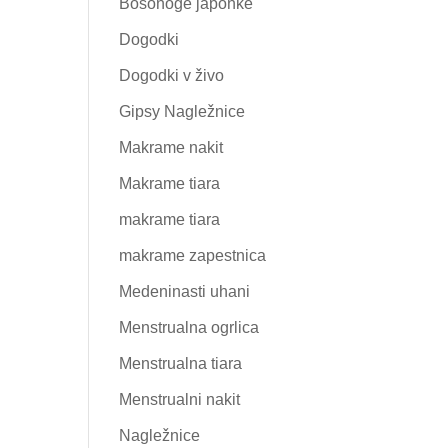
Bosonoge japonke
Dogodki
Dogodki v živo
Gipsy Nagležnice
Makrame nakit
Makrame tiara
makrame tiara
makrame zapestnica
Medeninasti uhani
Menstrualna ogrlica
Menstrualna tiara
Menstrualni nakit
Nagležnice