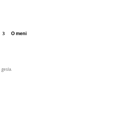
O meni
 gesla.