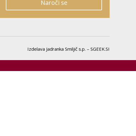
Naroči se
Izdelava Jadranka Smiljič s.p. – SGEEK.SI