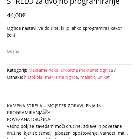
STRELO za dvojno programiranje
44,00
€
Ogrlica nastavljive dolžine, ki jo lahko sprogramiraš kakor
želiš.
Odana
Kategoriji:
Makrame nakit
,
unikatna makrame ogrlica
Oznake:
hrizokola
,
makrame ogrica
,
malahit
,
unikat
KAMENA STRELA – MOJSTER ZDRAVLJENJA IN
PROGRAMIRANJA
POVEZANA DRUŽINA
Vedno bolj se zavedam moči družine, zdrave in povezane
družine, kjer so temelji ljubezen, spoštovanje, varnost, mir…