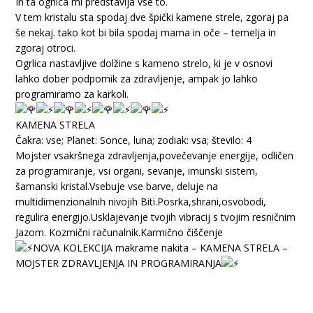
In ta ogrlica mi predstavlja vse to.
V tem kristalu sta spodaj dve špički kamene strele, zgoraj pa
še nekaj. tako kot bi bila spodaj mama in oče – temelja in
zgoraj otroci.
Ogrlica nastavljive dolžine s kameno strelo, ki je v osnovi
lahko dober podpornik za zdravljenje, ampak jo lahko
programiramo za karkoli.
KAMENA STRELA
Čakra: vse; Planet: Sonce, luna; zodiak: vsa; število: 4
Mojster vsakršnega zdravljenja,povečevanje energije, odličen
za programiranje, vsi organi, sevanje, imunski sistem,
šamanski kristal.Vsebuje vse barve, deluje na
multidimenzionalnih nivojih Biti.Posrka,shrani,osvobodi,
regulira energijo.Usklajevanje tvojih vibracij s tvojim resničnim
Jazom. Kozmični računalnik.Karmično čiščenje
NOVA KOLEKCIJA makrame nakita – KAMENA STRELA –
MOJSTER ZDRAVLJENJA IN PROGRAMIRANJA