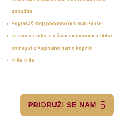
ponudbo
Pogrešaš krog podobno mislečih žensk
Te zanima kako si v času menstruacije lahko
pomagaš z Vaginalno parno kopeljo
In še in še
PRIDRUŽI SE NAM