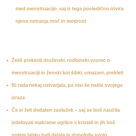
med menstruacijo, saj iz tega posledično izivira
njena notranja moč in modrost
Želiš prekiniti družinski, rodbinski vzorec o
menstruaciji in ženski kot šibki, umazani, prekleti
Bi rada nekaj ustvarjala, pa nisi še našla svojega
izraza
Če si želi dodaten zaslužek – saj se boš naučila
izdelovati makrame ogrlice s kristali in jih boš
potem lahko tudi delala in dopolnila svojo