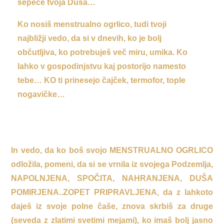
šepeče tvoja Duša…
Ko nosiš menstrualno ogrlico, tudi tvoji
najbližji vedo, da si v dnevih, ko je bolj
občutljiva, ko potrebuješ več miru, umika. Ko
lahko v gospodinjstvu kaj postorijo namesto
tebe… KO ti prinesejo čajček, termofor, tople
nogavičke…
In vedo, da ko boš svojo MENSTRUALNO OGRLICO
odložila, pomeni, da si se vrnila iz svojega Podzemlja,
NAPOLNJENA, SPOČITA, NAHRANJENA, DUŠA
POMIRJENA..ZOPET PRIPRAVLJENA, da z lahkoto
daješ iz svoje polne čaše, znova skrbiš za druge
(seveda z zlatimi svetimi mejami), ko imaš bolj jasno