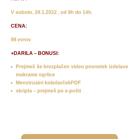
V soboto, 29.1.2022 , od 9h do 14h.
CENA:
98 evrov
+DARILA – BONUSI:
Prejmeš še brezplačen video posnetek izdelave
makrame ogrlice
Menstrualni koledarčekPDF
skripta – prejmeš po e-pošti