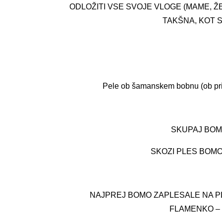
ODLOŽITI VSE SVOJE VLOGE (MAME, Ž
TAKŠNA, KOT SI 
Pele ob šamanskem bobnu (ob prija
SKUPAJ BOMO
SKOZI PLES BOMO
NAJPREJ BOMO ZAPLESALE NA PLA
FLAMENKO – 