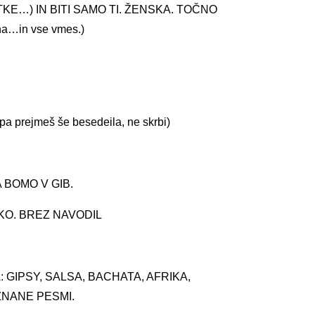
E…) IN BITI SAMO TI. ŽENSKA. TOČNO
na…in vse vmes.)
pa prejmeš še besedeila, ne skrbi)
 BOMO V GIB.
KO. BREZ NAVODIL
GIPSY, SALSA, BACHATA, AFRIKA,
ZNANE PESMI.