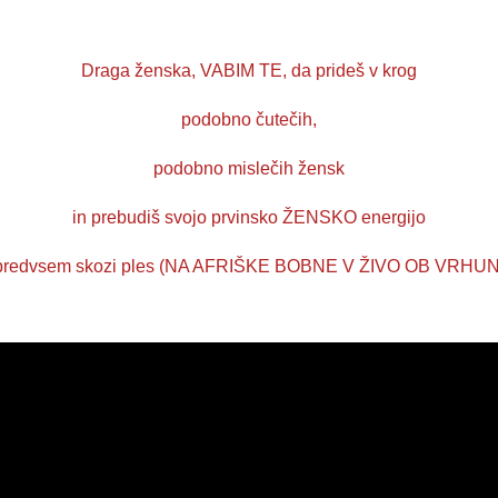
Draga ženska, VABIM TE, da prideš v krog
podobno čutečih,
podobno mislečih žensk
in prebudiš svojo prvinsko ŽENSKO energijo
 predvsem skozi ples
(NA AFRIŠKE BOBNE V ŽIVO OB VRHU