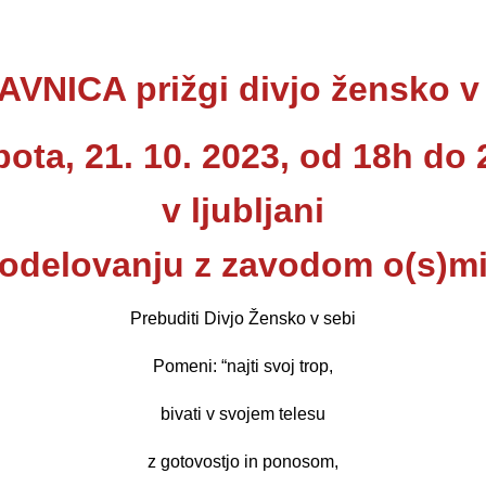
VNICA prižgi divjo žensko v
ota, 21. 10. 2023
, od 18h do 
v ljubljani
sodelovanju z zavodom o(s)mis
Prebuditi Divjo Žensko v sebi
Pomeni: “najti svoj trop,
bivati v svojem telesu
z gotovostjo in ponosom,