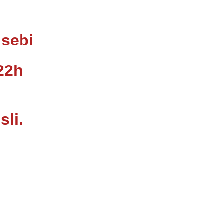
 sebi
22h
li.