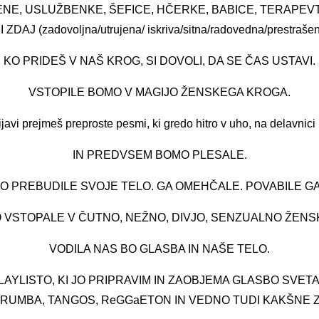
ENE, USLUŽBENKE, ŠEFICE, HČERKE, BABICE, TERAPEVTK
ZDAJ (zadovoljna/utrujena/ iskriva/sitna/radovedna/prestraše
KO PRIDEŠ V NAŠ KROG, SI DOVOLI, DA SE ČAS USTAVI.
VSTOPILE BOMO V MAGIJO ŽENSKEGA KROGA.
vi prejmeš preproste pesmi, ki gredo hitro v uho, na delavnici 
IN PREDVSEM BOMO PLESALE.
 PREBUDILE SVOJE TELO. GA OMEHČALE. POVABILE GA
 VSTOPALE V ČUTNO, NEŽNO, DIVJO, SENZUALNO ŽENS
VODILA NAS BO GLASBA IN NAŠE TELO.
YLISTO, KI JO PRIPRAVIM IN ZAOBJEMA GLASBO SVETA: 
RUMBA, TANGOS, ReGGaETON IN VEDNO TUDI KAKŠNE 