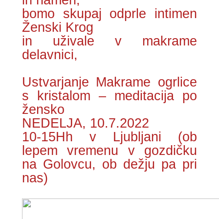
in nameri,
bomo skupaj odprle intimen
Ženski Krog
in uživale v makrame
delavnici,
Ustvarjanje Makrame ogrlice
s kristalom – meditacija po
žensko
NEDELJA, 10.7.2022
10-15Hh v Ljubljani (ob
lepem vremenu v gozdičku
na Golovcu, ob dežju pa pri
nas)