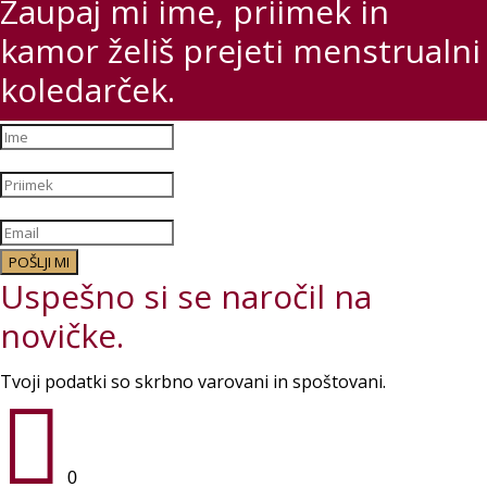
Zaupaj mi ime, priimek in
kamor želiš prejeti menstrualni
koledarček.
POŠLJI MI
Uspešno si se naročil na
novičke.
Tvoji podatki so skrbno varovani in spoštovani.

0