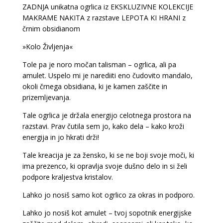
ZADNJA unikatna ogrlica iz EKSKLUZIVNE KOLEKCIJE
MAKRAME NAKITA z razstave LEPOTA KI HRANI z
črnim obsidianom
»Kolo Življenja«
Tole pa je noro močan talisman – ogrlica, ali pa
amulet. Uspelo mi je narediiti eno čudovito mandalo,
okoli črnega obsidiana, ki je kamen zaščite in
prizemljevanja.
Tale ogrlica je držala energijo celotnega prostora na
razstavi. Prav čutila sem jo, kako dela – kako kroži
energija in jo hkrati drži!
Tale kreacija je za žensko, ki se ne boji svoje moči, ki
ima prezenco, ki opravlja svoje dušno delo in si želi
podpore kraljestva kristalov.
Lahko jo nosiš samo kot ogrlico za okras in podporo.
Lahko jo nosiš kot amulet – tvoj sopotnik energijske