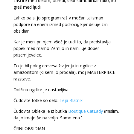
zaščite med delom, obredi, seansami..ali kar tako, ko
greš med ljudi.
Lahko pa si jo sprogramiraš v močan talisman
podpore na enem izmed področij, kjer deluje črni
obsidian.
Kar je meni pri njem všeč je tudi to, da predstavlja
popek med mamo Zemljo in nami…je dober
prizemljevalec.
To je bil poleg drevesa življenja in ogrlice z
amazonitom (ki sem jo prodala), moj MASTERPIECE
razstave.
Dolžina ogrlice je nastavljiva
Čudovite fotke so delo:
Teja Blatnik
Čudovita Obleka je iz butika
Boutique CatLady
(mislim,
da jo imajo še na voljo. Samo ena )
ČRNI OBSIDIAN