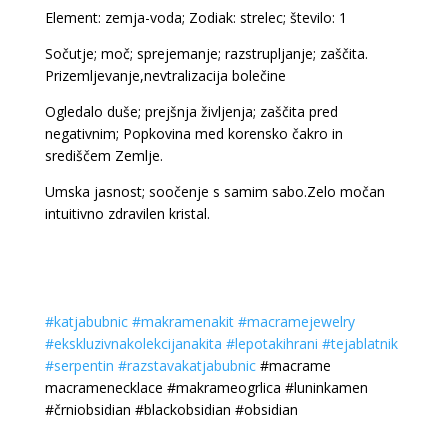
Element: zemja-voda; Zodiak: strelec; število: 1
Sočutje; moč; sprejemanje; razstrupljanje; zaščita.
Prizemljevanje,nevtralizacija bolečine
Ogledalo duše; prejšnja življenja; zaščita pred
negativnim; Popkovina med korensko čakro in
središčem Zemlje.
Umska jasnost; soočenje s samim sabo.Zelo močan
intuitivno zdravilen kristal.
#katjabubnic
#makramenakit
#macramejewelry
#ekskluzivnakolekcijanakita
#lepotakihrani
#tejablatnik
#serpentin
#razstavakatjabubnic
#macrame
macramenecklace #makrameogrlica #luninkamen
#črniobsidian #blackobsidian #obsidian