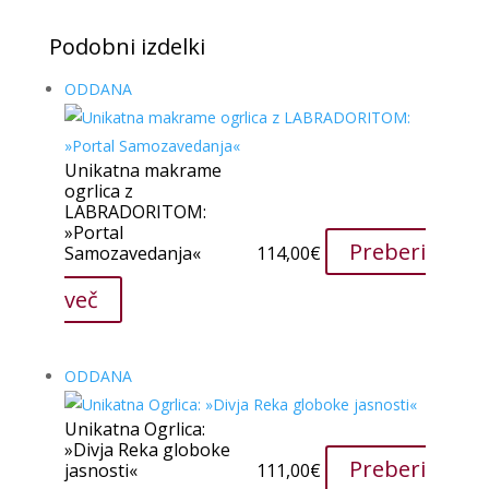
Podobni izdelki
ODDANA
Unikatna makrame
ogrlica z
LABRADORITOM:
»Portal
Preberi
Samozavedanja«
114,00
€
več
ODDANA
Unikatna Ogrlica:
»Divja Reka globoke
Preberi
jasnosti«
111,00
€