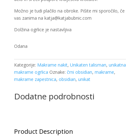
Možno je tudi plačilo na obroke. Pišite mi sporočilo, če
vas zanima na katja@katjabubnic.com
Dolžina ogrlice je nastavljiva
Odana
Kategorije:
Makrame nakit
,
Unikaten talisman
,
unikatna
makrame ogrlica
Oznake:
črni obsidian
,
makrame
,
makrame zapestnica
,
obsidian
,
unikat
Dodatne podrobnosti
Product Description