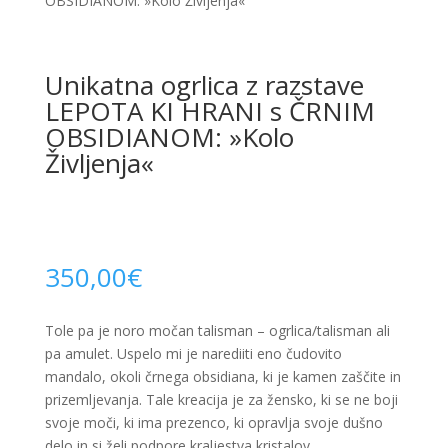
OBSIDIANOM: »Kolo Življenja«
Unikatna ogrlica z razstave
LEPOTA KI HRANI s ČRNIM
OBSIDIANOM: »Kolo
Življenja«
350,00
€
Tole pa je noro močan talisman – ogrlica/talisman ali
pa amulet. Uspelo mi je narediiti eno čudovito
mandalo, okoli črnega obsidiana, ki je kamen zaščite in
prizemljevanja. Tale kreacija je za žensko, ki se ne boji
svoje moči, ki ima prezenco, ki opravlja svoje dušno
delo in si želi podpore kraljestva kristalov.