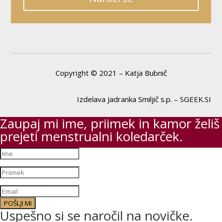
Copyright © 2021 – Katja Bubnič
Izdelava Jadranka Smiljič s.p. – SGEEK.SI
Zaupaj mi ime, priimek in kamor želiš
prejeti menstrualni koledarček.
POŠLJI MI
Uspešno si se naročil na novičke.