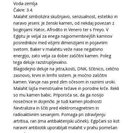
Voda-zemlja
Čakre: 3.4.
Malahit simbolizira skušnjavo, senzualnost, estetiko in
naravo jeseni. Je ženski kamen, od nekdaj povezan z
boginjami Hator, Afrodito in Venero ter s Freyo. V
Egiptu je veljal za enega najpomembnejših kamnov
posrednikov med višjimi dimenzijami in pojavnim
svetom. Baker v malahitu veže nase negativno
energijo, zato velja za dober zaščitni kamen. Poleg
tega deluje razstrupljevalno.
Blagodejno deluje na jetra,kosti, DNK, ščitnico, celično
zasnovo, krvni in limfni sistem. Je močno zaščitni
kamen. Varuje nas pred zlim očesom in raznimi uroki.
Malahit lajša menstrualne težave in porodne krče. Rekli
so mu kamen babic. Priporoča se, da ga nosijo
nosečnice in dojenčki. Je tudi kamen plodnosti
Nevtralizira in ščiti pred elektromagnetnim in
radioaktivnim sevanjem. Pomaga pri zdravljenju
artritisa, ran (ima antibakterijski učinek). Egipčani so kot
naravni antibiotik uporabljali malahit v prahu pomešan