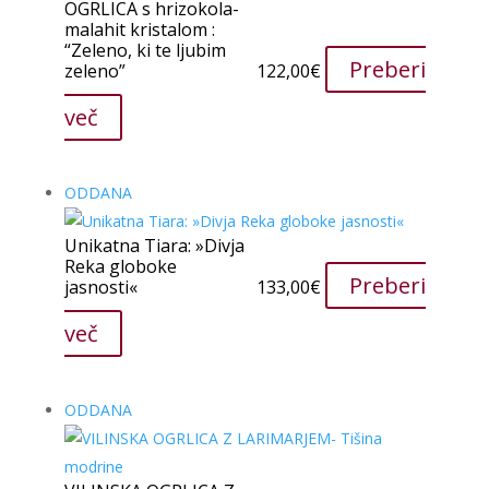
OGRLICA s hrizokola-
malahit kristalom :
“Zeleno, ki te ljubim
Preberi
zeleno”
122,00
€
več
ODDANA
Unikatna Tiara: »Divja
Reka globoke
Preberi
jasnosti«
133,00
€
več
ODDANA