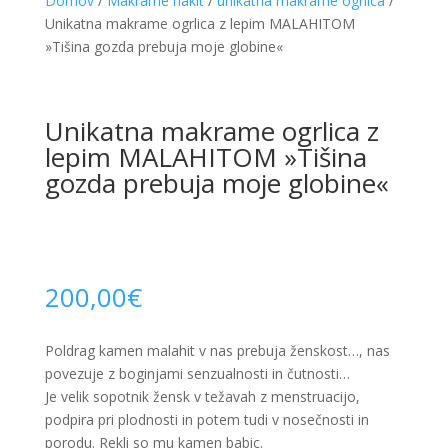
Domov
/
Makrame nakit
/
unikatna makrame ogrlica
/
Unikatna makrame ogrlica z lepim MALAHITOM
»Tišina gozda prebuja moje globine«
Unikatna makrame ogrlica z
lepim MALAHITOM »Tišina
gozda prebuja moje globine«
200,00
€
Poldrag kamen malahit v nas prebuja ženskost…, nas
povezuje z boginjami senzualnosti in čutnosti…
Je velik sopotnik žensk v težavah z menstruacijo,
podpira pri plodnosti in potem tudi v nosečnosti in
porodu. Rekli so mu kamen babic.