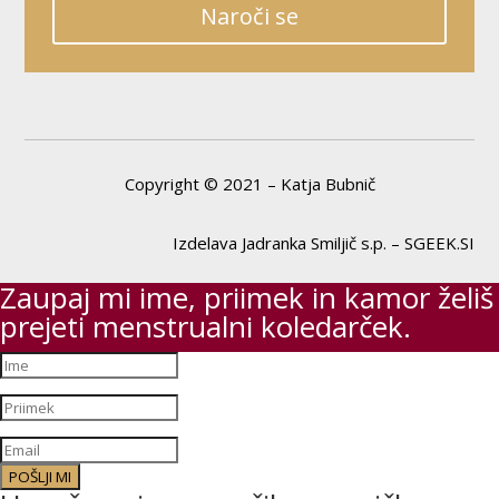
Naroči se
Copyright © 2021 – Katja Bubnič
Izdelava Jadranka Smiljič s.p. – SGEEK.SI
Zaupaj mi ime, priimek in kamor želiš
prejeti menstrualni koledarček.
POŠLJI MI