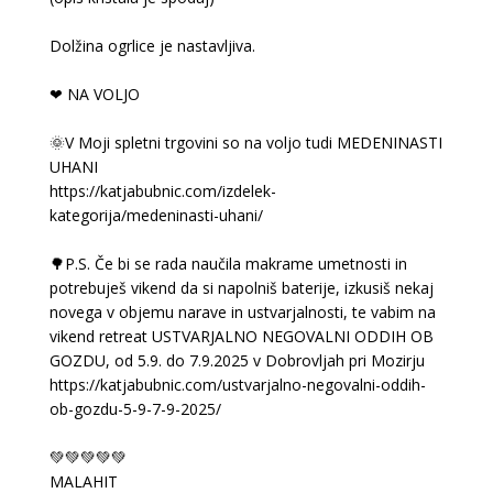
Dolžina ogrlice je nastavljiva.
❤ NA VOLJO
🌞V Moji spletni trgovini so na voljo tudi MEDENINASTI
UHANI
https://katjabubnic.com/izdelek-
kategorija/medeninasti-uhani/
🌳P.S. Če bi se rada naučila makrame umetnosti in
potrebuješ vikend da si napolniš baterije, izkusiš nekaj
novega v objemu narave in ustvarjalnosti, te vabim na
vikend retreat USTVARJALNO NEGOVALNI ODDIH OB
GOZDU, od 5.9. do 7.9.2025 v Dobrovljah pri Mozirju
https://katjabubnic.com/ustvarjalno-negovalni-oddih-
ob-gozdu-5-9-7-9-2025/
💚💚💚💚💚
MALAHIT