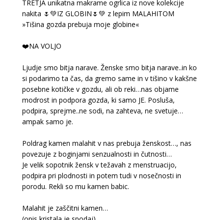
TRETJA unikatna makrame ogrlica iz nove kolekcije
nakita 🌷💚IZ GLOBIN🌷💚 z lepim MALAHITOM
»Tišina gozda prebuja moje globine«
❤️NA VOLJO
Ljudje smo bitja narave. Ženske smo bitja narave..in ko
si podarimo ta čas, da gremo same in v tišino v kakšne
posebne kotičke v gozdu, ali ob reki…nas objame
modrost in podpora gozda, ki samo JE. Posluša,
podpira, sprejme..ne sodi, na zahteva, ne svetuje…
ampak samo je.
Poldrag kamen malahit v nas prebuja ženskost…, nas
povezuje z boginjami senzualnosti in čutnosti…
Je velik sopotnik žensk v težavah z menstruacijo,
podpira pri plodnosti in potem tudi v nosečnosti in
porodu. Rekli so mu kamen babic.
Malahit je zaščitni kamen…
(opis kristala je spodaj)