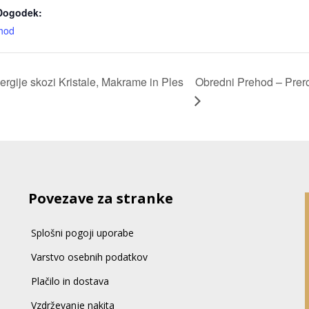
 Dogodek:
hod
Obredni Prehod – Prero
rgije skozi Kristale, Makrame in Ples
Povezave za stranke
Splošni pogoji uporabe
Varstvo osebnih podatkov
Plačilo in dostava
Vzdrževanje nakita