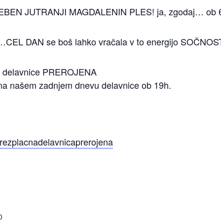
BEN JUTRANJI MAGDALENIN PLES! ja, zgodaj… ob 
i…CEL DAN se boš lahko vračala v to energijo SOČN
čne delavnice PREROJENA
 že na našem zadnjem dnevu delavnice ob 19h.
rezplacnadelavnicaprerojena
0