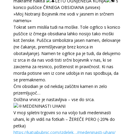
makrame nakita
LETO OGNJENEGA KONJA
s
konico puščice ČRNEGA OBSIDIANA (unisex)
»Moj Notranji Bojevnik me vodi v jasnem in srčnem
namenu«
Tokrat sem mislila tudi na moške. Tole ogrlico s konico
puščice iz črnega obsidiana lahko nosijo tako moški
kot ženske. Puščica simbolizira jasen namen, delovanje
(ne čakanje, premišljevanje brez konca in
obotavljanje). Namen te ogrlice pa je tudi, da delujemo
iz srca in da nas vodi tisti srčni bojevnik v nas, ki se
zavzema za resnico, poštenost in pravičnost. Ki nas
morda potisne ven iz cone udobja in nas spodbuja, da
se premaknemo.
Črni obsidian je od nekdaj zaščitni kamen in zelo
prizemljujoč…
Dolžina vrvice je nastavljiva – vse do srca.
MEDENINASTI UHANI
V moji spletni trgovini so na voljo tudi medeninasti
uhani, ki jih vidiš na fotkah – ŽEREČE PERO (-20% do
petka)
https://katjabubnic.com/izdelek…/medeninasti-uhani/