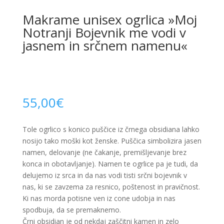
Makrame unisex ogrlica »Moj
Notranji Bojevnik me vodi v
jasnem in srčnem namenu«
55,00
€
Tole ogrlico s konico puščice iz črnega obsidiana lahko
nosijo tako moški kot ženske. Puščica simbolizira jasen
namen, delovanje (ne čakanje, premišljevanje brez
konca in obotavljanje). Namen te ogrlice pa je tudi, da
delujemo iz srca in da nas vodi tisti srčni bojevnik v
nas, ki se zavzema za resnico, poštenost in pravičnost.
Ki nas morda potisne ven iz cone udobja in nas
spodbuja, da se premaknemo.
Črni obsidian je od nekdaj zaščitni kamen in zelo