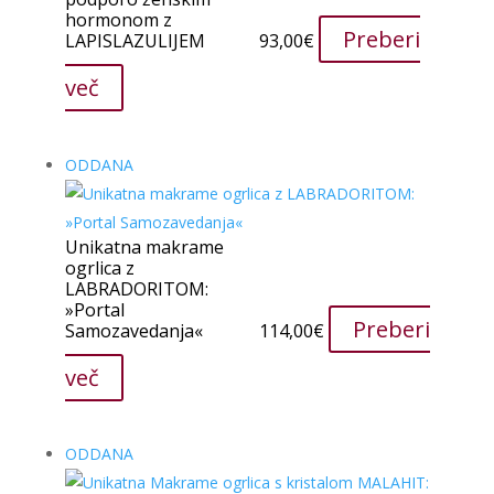
hormonom z
Preberi
LAPISLAZULIJEM
93,00
€
več
ODDANA
Unikatna makrame
ogrlica z
LABRADORITOM:
»Portal
Preberi
Samozavedanja«
114,00
€
več
ODDANA