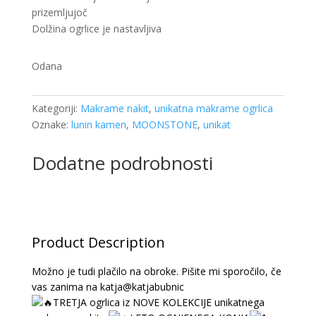
prizemljujoč
Dolžina ogrlice je nastavljiva
Odana
Kategoriji:
Makrame nakit
,
unikatna makrame ogrlica
Oznake:
lunin kamen
,
MOONSTONE
,
unikat
Dodatne podrobnosti
Product Description
Možno je tudi plačilo na obroke. Pišite mi sporočilo, če
vas zanima na katja@katjabubnic
TRETJA ogrlica iz NOVE KOLEKCIJE unikatnega