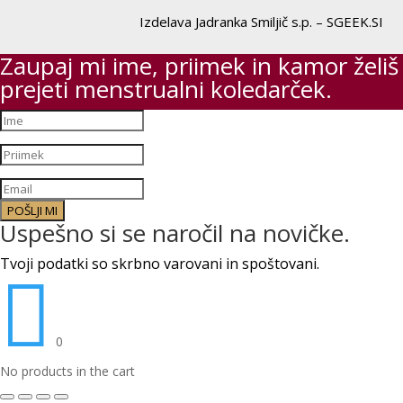
Izdelava Jadranka Smiljič s.p. – SGEEK.SI
Zaupaj mi ime, priimek in kamor želiš
prejeti menstrualni koledarček.
POŠLJI MI
Uspešno si se naročil na novičke.
Tvoji podatki so skrbno varovani in spoštovani.

0
No products in the cart