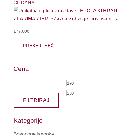
ODDANA
177,00
€
PREBERI VEČ
Cena
Min
Max
cena
cena
FILTRIRAJ
Kategorije
Bosonoge japonke